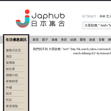
熱門關鍵字：
外科
艺
生活優惠資訊
家居
親子
進修
美容
結婚
愛情
旅遊
音樂
網
我們找不到 大眾財務;" href="http://hk.search.yahoo.com/s
服務式住宅
search-tn&amp;fr2=fp-hots
酒店
玻璃屋
組合屋
婚姻介紹
家務助理
外傭
陪月
托兒
家居保險