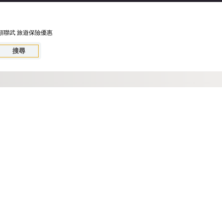
顏聯武
旅遊保險優惠