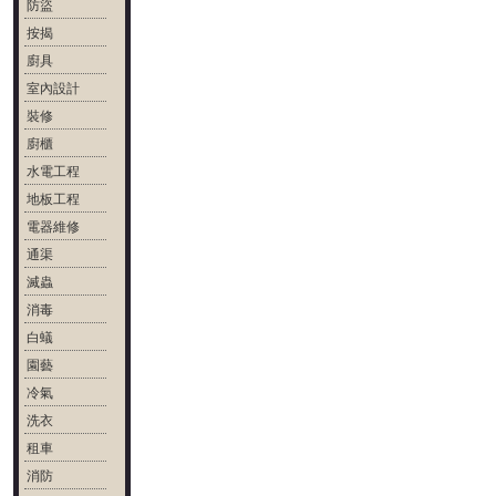
防盜
按揭
廚具
室內設計
裝修
廚櫃
水電工程
地板工程
電器維修
通渠
滅蟲
消毒
白蟻
園藝
冷氣
洗衣
租車
消防