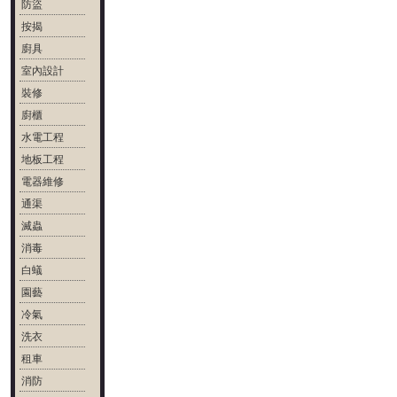
防盜
按揭
廚具
室內設計
裝修
廚櫃
水電工程
地板工程
電器維修
通渠
滅蟲
消毒
白蟻
園藝
冷氣
洗衣
租車
消防