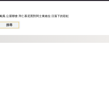
颱風
公屋聯會
拜仁慕尼黑對阿士東維拉
日落下的彩虹