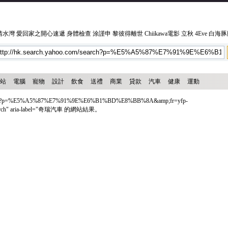
3清水灣
愛回家之開心速遞
身體檢查
涂謹申
黎彼得離世
Chiikawa電影
立秋
4Eve
白海豚
站
電腦
寵物
設計
飲食
送禮
商業
貸款
汽車
健康
運動
earch?p=%E5%A5%87%E7%91%9E%E6%B1%BD%E8%BB%8A&amp;fr=yfp-
tsearch" aria-label="奇瑞汽車 的網站結果。