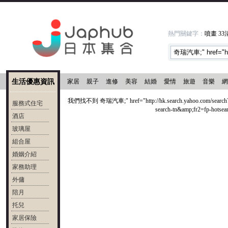
熱門關鍵字：
噴畫
3
生活優惠資訊
家居
親子
進修
美容
結婚
愛情
旅遊
音樂
網
我們找不到 奇瑞汽車;" href="http://hk.search.yahoo.com/s
服務式住宅
search-tn&amp;fr2=fp-ho
酒店
玻璃屋
組合屋
婚姻介紹
家務助理
外傭
陪月
托兒
家居保險