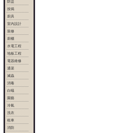
防盜
按揭
廚具
室內設計
裝修
廚櫃
水電工程
地板工程
電器維修
通渠
滅蟲
消毒
白蟻
園藝
冷氣
洗衣
租車
消防