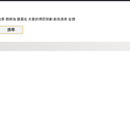
結果
鄧炳強
滕麗名
夫妻的博弈韓劇
銀色債券
金價