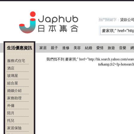
熱門關鍵字：
貸款公
生活優惠資訊
家居
親子
進修
美容
結婚
愛情
旅遊
音樂
網
我們找不到 麥家琪;" href="http://hk.search.yahoo.com/
服務式住宅
tn&amp;fr2=fp-hotse
酒店
玻璃屋
組合屋
婚姻介紹
家務助理
外傭
陪月
托兒
家居保險