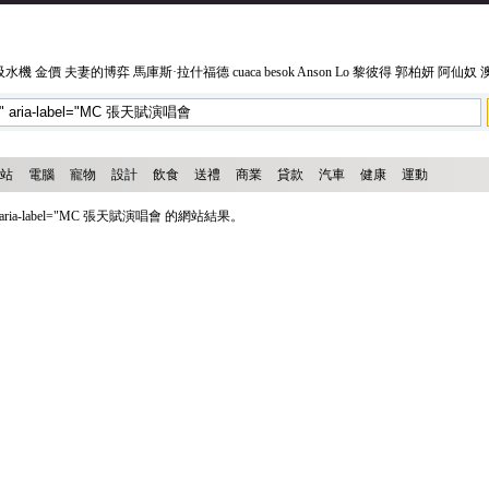
吸水機
金價
夫妻的博弈
馬庫斯·拉什福德
cuaca besok
Anson Lo
黎彼得
郭柏妍
阿仙奴
站
電腦
寵物
設計
飲食
送禮
商業
貸款
汽車
健康
運動
ria-label="MC 張天賦演唱會 的網站結果。