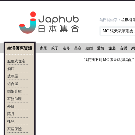
熱門關鍵字：
垃圾桶
生活優惠資訊
家居
親子
進修
美容
結婚
愛情
旅遊
音樂
網
我們找不到 MC 張天賦演唱會;" a
服務式住宅
酒店
玻璃屋
組合屋
婚姻介紹
家務助理
外傭
陪月
托兒
家居保險