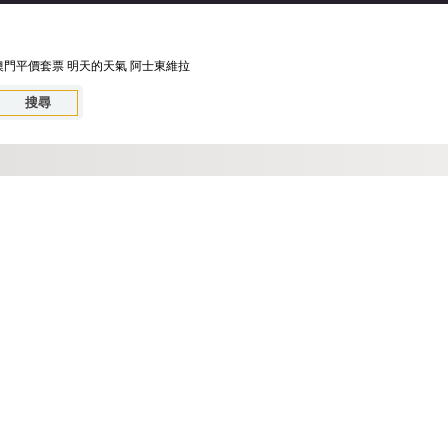
澳門平價套票
明天的天氣
阿士東維拉