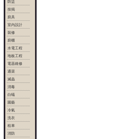
防盜
按揭
廚具
室內設計
裝修
廚櫃
水電工程
地板工程
電器維修
通渠
滅蟲
消毒
白蟻
園藝
冷氣
洗衣
租車
消防