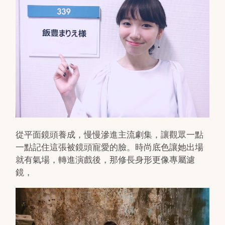
從平面鏡頭養成，慢慢滲進主流劇集，讓觀眾一點
一點記住這張被鏡頭寵愛的臉。時尚底色讓她出場
就有氣場，轉進演戲後，那修長身形更像專屬濾
鏡，