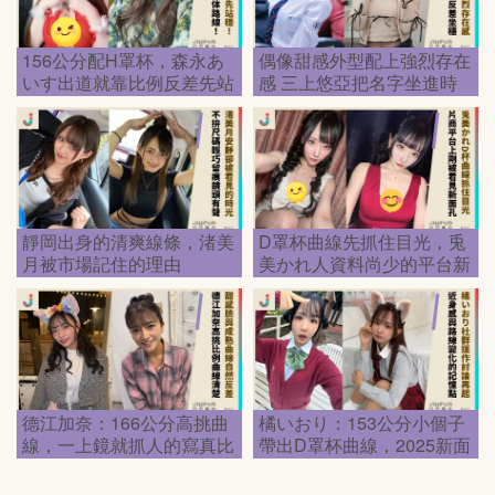
156公分配H罩杯，森永あ
偶像甜感外型配上強烈存在
いす出道就靠比例反差先站
感 三上悠亞把名字坐進時
穩
代
靜岡出身的清爽線條，渚美
D罩杯曲線先抓住目光，兎
月被市場記住的理由
美かれ人資料尚少的平台新
面孔
德江加奈：166公分高挑曲
橘いおり：153公分小個子
線，一上鏡就抓人的寫真比
帶出D罩杯曲線，2025新面
例
孔第一眼就記住