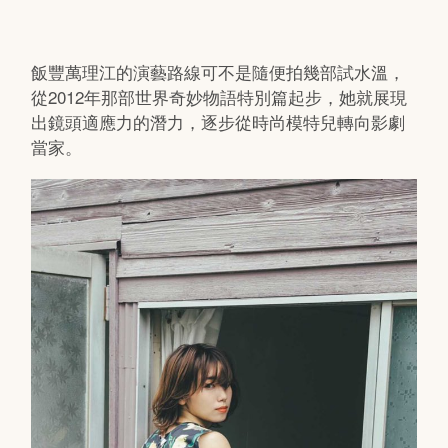
飯豐萬理江的演藝路線可不是隨便拍幾部試水溫，
從2012年那部世界奇妙物語特別篇起步，她就展現
出鏡頭適應力的潛力，逐步從時尚模特兒轉向影劇
當家。