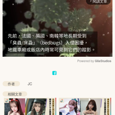
閱讀文章
arrow_forward_ios
Powered by 
GliaStudios
Mute
作者
JC
相關文章