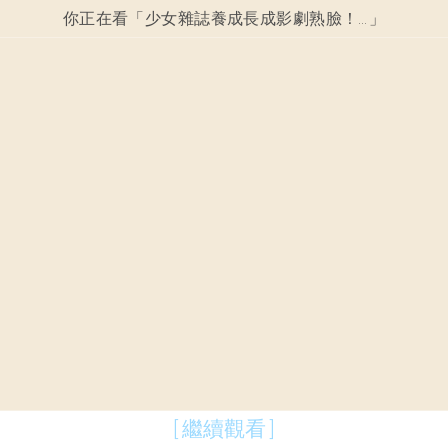
你正在看「
少女雜誌養成長成影劇熟臉！ 飯豐萬理江蛻變暗黑影劇！
」
[ 繼續觀看 ]