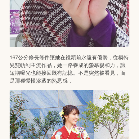
167公分修長條件讓她在鏡頭前永遠有優勢，從模特
兒雙軌到主流作品，她一路養成的螢幕親和力，讓
短期曝光也能接回既有記憶。不是突然被看見，而
是那種慢慢滲透的熟悉感，