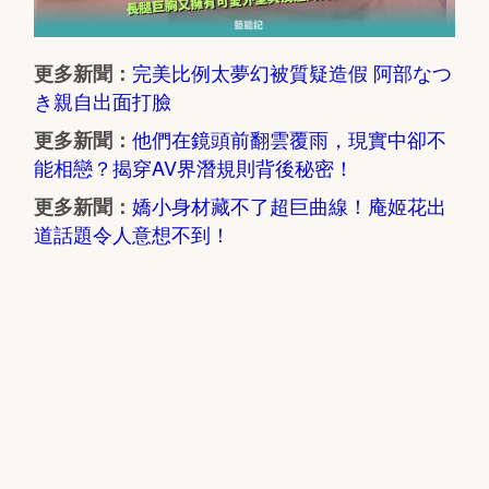
完美比例太夢幻被質疑造假 阿部なつ
更多新聞：
き親自出面打臉
他們在鏡頭前翻雲覆雨，現實中卻不
更多新聞：
能相戀？揭穿AV界潛規則背後秘密！
嬌小身材藏不了超巨曲線！庵姬花出
更多新聞：
道話題令人意想不到！