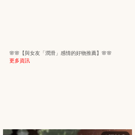
🌸🌸【與女友「潤滑」感情的好物推薦】🌸🌸
更多資訊