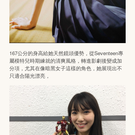
167公分的身高給她天然鏡頭優勢，
從Seventeen專
屬模特兒時期練就的清爽風格，轉進影劇後變成加
分項，尤其在像暗黑女子這樣的角色，她展現出不
只適合陽光漂亮，