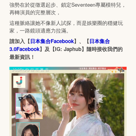
強勢在於從徵選起步、鎖定Seventeen專屬模特兒，
再轉演員的完整層次，
這種脈絡讓她不像新人試探，而是娛樂圈的穩健玩
家，一路鏡頭適應力拉滿。
請加入【
日本集合Facebook
】、【
日本集合
3.0Facebook
】及【IG: Japhub】隨時接收我們的
最新資訊！