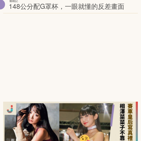
藝能記
148公分配G罩杯，一眼就懂的反差畫面