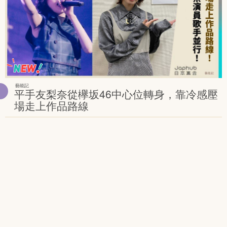
藝能記
平手友梨奈從欅坂46中心位轉身，靠冷感壓
場走上作品路線