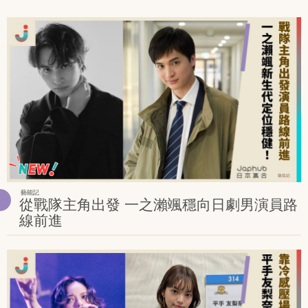
藝能記
從戰隊主角出發 一之瀨颯穩向日劇男演員路
線前進