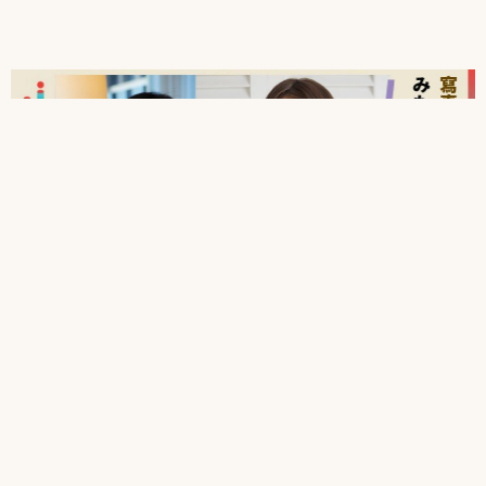
藝能記
みもれもん 165公分G罩杯身形，寫真鏡頭
下一眼就能記住的高挑曲線