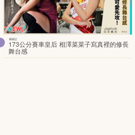
藝能記
173公分賽車皇后 相澤菜菜子寫真裡的修長
舞台感