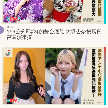
藝能記
156公分E罩杯的舞台底氣 大塚杏奈把寫真
當表演來撐