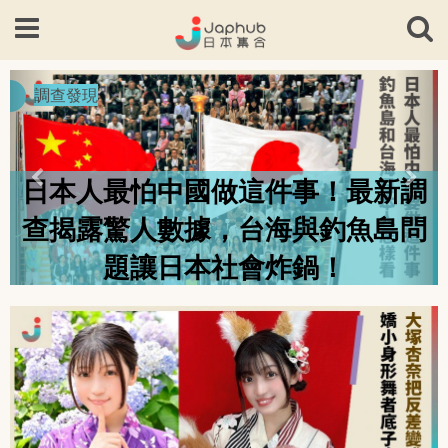
Previous
Nex
調查發現
日本人最怕中國做這件事！最新調
查揭露驚人數據，台海與釣魚島問
題讓日本社會炸鍋！