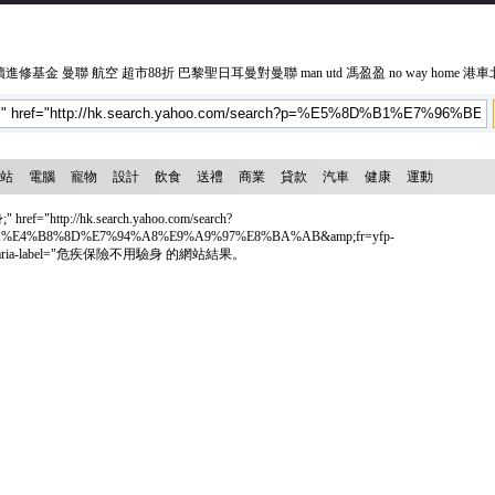
續進修基金
曼聯
航空
超市88折
巴黎聖日耳曼對曼聯
man utd
馮盈盈
no way home
港車
站
電腦
寵物
設計
飲食
送禮
商業
貸款
汽車
健康
運動
ttp://hk.search.yahoo.com/search?
E4%B8%8D%E7%94%A8%E9%A9%97%E8%BA%AB&amp;fr=yfp-
earch" aria-label="危疾保險不用驗身 的網站結果。