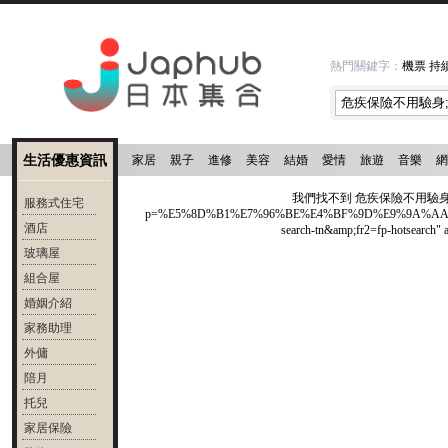
熱門關鍵字：
機票
持
生活優惠資訊
家居
親子
進修
美容
結婚
愛情
旅遊
音樂
網
我們找不到 危疾保險不用驗身;" href="h
服務式住宅
p=%E5%8D%B1%E7%96%BE%E4%BF%9D%E9%9A%AA%
酒店
search-tn&amp;fr2=fp-hots
玻璃屋
組合屋
婚姻介紹
家務助理
外傭
陪月
托兒
家居保險