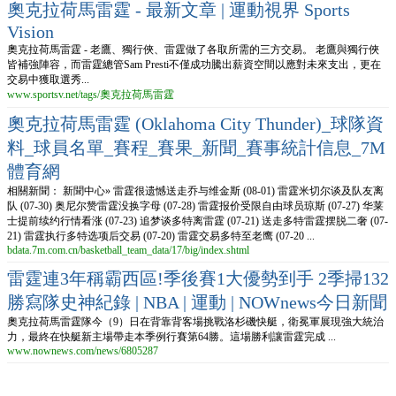
奧克拉荷馬雷霆 - 最新文章 | 運動視界 Sports
Vision
奧克拉荷馬雷霆 - 老鷹、獨行俠、雷霆做了各取所需的三方交易。 老鷹與獨行俠
皆補強陣容，而雷霆總管Sam Presti不僅成功騰出薪資空間以應對未來支出，更在
交易中獲取選秀...
www.sportsv.net/tags/奧克拉荷馬雷霆
奧克拉荷馬雷霆 (Oklahoma City Thunder)_球隊資
料_球員名單_賽程_賽果_新聞_賽事統計信息_7M
體育網
相關新聞： 新聞中心» 雷霆很遗憾送走乔与维金斯 (08-01) 雷霆米切尔谈及队友离
队 (07-30) 奥尼尔赞雷霆没换字母 (07-28) 雷霆报价受限自由球员琼斯 (07-27) 华莱
士提前续约行情看涨 (07-23) 追梦谈多特离雷霆 (07-21) 送走多特雷霆摆脱二奢 (07-
21) 雷霆执行多特选项后交易 (07-20) 雷霆交易多特至老鹰 (07-20 ...
bdata.7m.com.cn/basketball_team_data/17/big/index.shtml
雷霆連3年稱霸西區!季後賽1大優勢到手 2季掃132
勝寫隊史神紀錄 | NBA | 運動 | NOWnews今日新聞
奧克拉荷馬雷霆隊今（9）日在背靠背客場挑戰洛杉磯快艇，衛冕軍展現強大統治
力，最終在快艇新主場帶走本季例行賽第64勝。這場勝利讓雷霆完成 ...
www.nownews.com/news/6805287