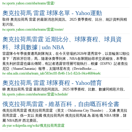
tw.sports.yahoo.com/nba/teams/雷霆/
奧克拉荷馬 雷霆 球隊名單 - Yahoo運動
取得 奧克拉荷馬 雷霆 的最新消息與資訊。 2025 賽季賽程、比分、統計資料與精
彩片段。
tw.sports.yahoo.com/nba/teams/雷霆/roster/
奧克拉荷馬雷霆 近期比分、球隊賽程、球員資
料、球員數據 | udn NBA
雷霆隊今年季後賽遭馬刺隊淘汰，在今天登場的2026年選秀當中，以首輪第12順位
拿下「西班牙巨塔」馬... 隨著休賽季到來，NBA各隊開始尋求交易補強，本季衛
冕失利的雷霆也爆出傳聞，有記者透露管理層可能執行... 根據《ESPN》記者查拉
尼亞（ShamsCharania）報導，太陽球星布克（DevinBooke......
tw-nba.udn.com/nba/team_tab/583ecfff-fb46-11e1-82cb-f4ce4684ea4c
奧克拉荷馬 雷霆 球隊賽程 - Yahoo體育
睇 奧克拉荷馬 雷霆 最新消息同資訊。 2025 球季賽程、比數、數據同精彩片段。
hk.sports.yahoo.com/nba/teams/雷霆/schedule/
俄克拉荷馬雷霆 - 維基百科，自由嘅百科全書
俄克拉荷馬雷霆 俄克拉荷馬雷霆 （英文：Oklahoma City Thunder），又繙 奧克拉
荷馬雷霆，係一支以 美國 俄克拉荷馬州 俄克拉荷馬城 為 基地 嘅 NBA 球隊，隸
屬 NBA西岸 西北賽區。
zh-yue.wikipedia.org/wiki/俄克拉荷馬雷霆