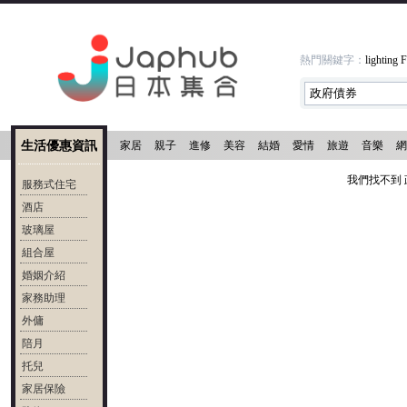
熱門關鍵字：
lighting
F
生活優惠資訊
家居
親子
進修
美容
結婚
愛情
旅遊
音樂
網
我們找不到 
服務式住宅
酒店
玻璃屋
組合屋
婚姻介紹
家務助理
外傭
陪月
托兒
家居保險