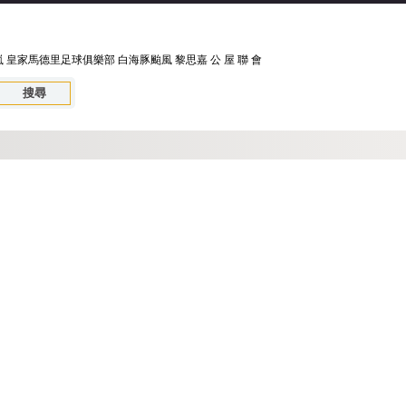
嵐
皇家馬德里足球俱樂部
白海豚颱風
黎思嘉
公 屋 聯 會