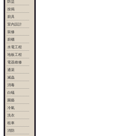
防盜
按揭
廚具
室內設計
裝修
廚櫃
水電工程
地板工程
電器維修
通渠
滅蟲
消毒
白蟻
園藝
冷氣
洗衣
租車
消防