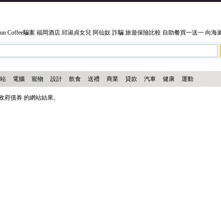
un Coffee騙案
福岡酒店
邱淑貞女兒
阿仙奴
詐騙
旅遊保險比較
自助餐買一送一
向海
站
電腦
寵物
設計
飲食
送禮
商業
貸款
汽車
健康
運動
政府債券 的網站結果。