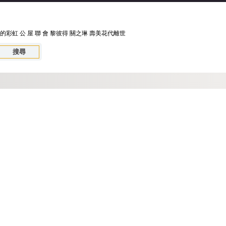
的彩虹
公 屋 聯 會
黎彼得
關之琳
壽美花代離世