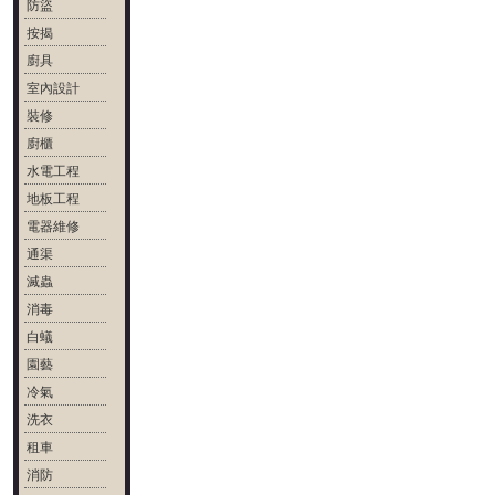
防盜
按揭
廚具
室內設計
裝修
廚櫃
水電工程
地板工程
電器維修
通渠
滅蟲
消毒
白蟻
園藝
冷氣
洗衣
租車
消防