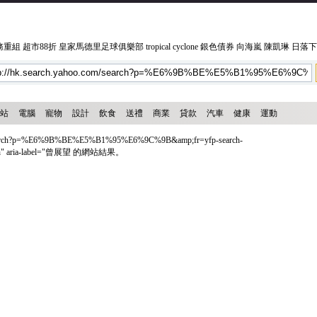
務重組
超市88折
皇家馬德里足球俱樂部
tropical cyclone
銀色債券
向海嵐
陳凱琳
日落下
站
電腦
寵物
設計
飲食
送禮
商業
貸款
汽車
健康
運動
search?p=%E6%9B%BE%E5%B1%95%E6%9C%9B&amp;fr=yfp-search-
arch" aria-label="曾展望 的網站結果。