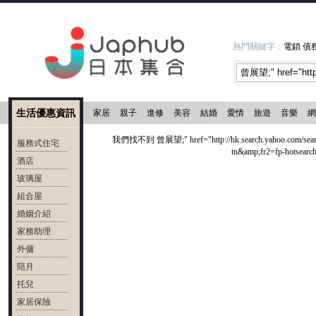
熱門關鍵字：
電鎖
債
生活優惠資訊
家居
親子
進修
美容
結婚
愛情
旅遊
音樂
網
我們找不到 曾展望;" href="http://hk.search.yahoo.com/
服務式住宅
tn&amp;fr2=fp-hotse
酒店
玻璃屋
組合屋
婚姻介紹
家務助理
外傭
陪月
托兒
家居保險