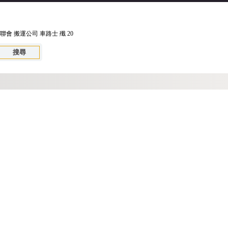
聯會
搬運公司
車路士
殲 20