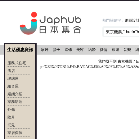
熱門關鍵字：
網頁設
生活優惠資訊
家居
親子
進修
美容
結婚
愛情
旅遊
音樂
網
我們找不到 東京機票;" href="htt
服務式住宅
p=%E6%9D%B1%E4%BA%AC%E6%A9%9F%E7%A5%A8&amp;fr=y
酒店
玻璃屋
組合屋
婚姻介紹
家務助理
外傭
陪月
托兒
家居保險