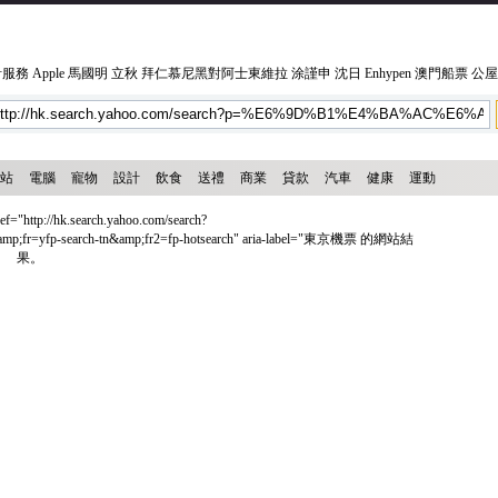
計服務
Apple
馬國明
立秋
拜仁慕尼黑對阿士東維拉
涂謹申
沈日
Enhypen
澳門船票
公屋
站
電腦
寵物
設計
飲食
送禮
商業
貸款
汽車
健康
運動
p://hk.search.yahoo.com/search?
fp-search-tn&amp;fr2=fp-hotsearch" aria-label="東京機票 的網站結
果。