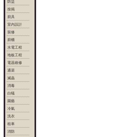
防盜
按揭
廚具
室內設計
裝修
廚櫃
水電工程
地板工程
電器維修
通渠
滅蟲
消毒
白蟻
園藝
冷氣
洗衣
租車
消防