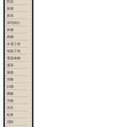
防盜
按揭
廚具
室內設計
裝修
廚櫃
水電工程
地板工程
電器維修
通渠
滅蟲
消毒
白蟻
園藝
冷氣
洗衣
租車
消防