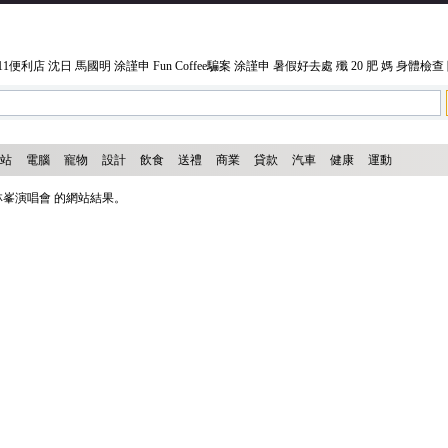
 11便利店
沈日
馬國明
涂謹申
Fun Coffee騙案
涂謹申
暑假好去處
殲 20
肥 媽
身體檢查
站
電腦
寵物
設計
飲食
送禮
商業
貸款
汽車
健康
運動
林峯演唱會 的網站結果。