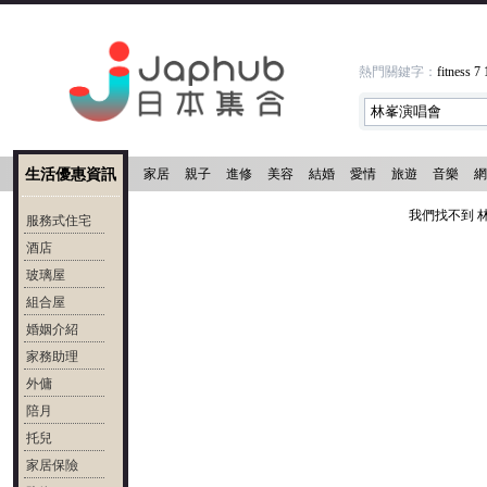
熱門關鍵字：
fitness
7
生活優惠資訊
家居
親子
進修
美容
結婚
愛情
旅遊
音樂
網
我們找不到 
服務式住宅
酒店
玻璃屋
組合屋
婚姻介紹
家務助理
外傭
陪月
托兒
家居保險