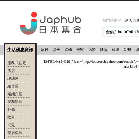
熱門關鍵字：
酒店
太
生活優惠資訊
家居
親子
進修
美容
結婚
愛情
旅遊
音樂
網
我們找不到 金價;" href="http://hk.search.yahoo.com/search?p
服務式住宅
aria-l
酒店
玻璃屋
組合屋
婚姻介紹
家務助理
外傭
陪月
托兒
家居保險