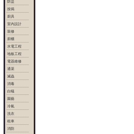
防盜
按揭
廚具
室內設計
裝修
廚櫃
水電工程
地板工程
電器維修
通渠
滅蟲
消毒
白蟻
園藝
冷氣
洗衣
租車
消防