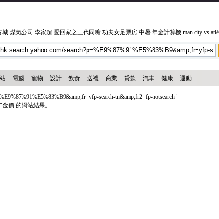
古城
煤氣公司
李家超
愛回家之三代同糖
功夫女足票房
中暑
年金計算機
man city vs atl
站
電腦
寵物
設計
飲食
送禮
商業
貸款
汽車
健康
運動
=%E9%87%91%E5%83%B9&amp;fr=yfp-search-tn&amp;fr2=fp-hotsearch"
abel="金價 的網站結果。