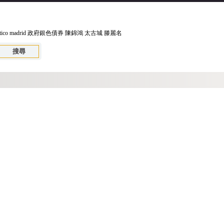
ético madrid
政府銀色債券
陳錦鴻
太古城
滕麗名