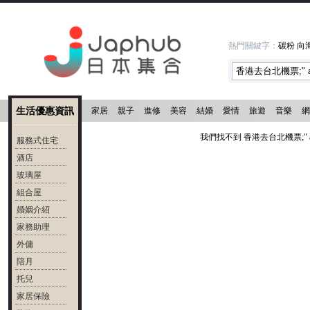
熱門關鍵字：
碳粉
向
生活優惠資訊
家居
親子
進修
美容
結婚
愛情
旅遊
音樂
網
我們找不到 香港去台北機票;" a
服務式住宅
酒店
玻璃屋
組合屋
婚姻介紹
家務助理
外傭
陪月
托兒
家居保險