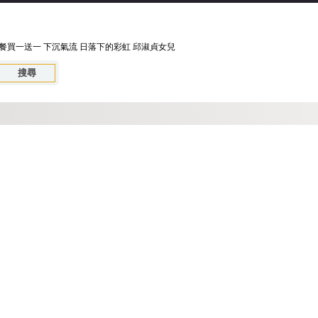
餐買一送一
下沉氣流
日落下的彩虹
邱淑貞女兒