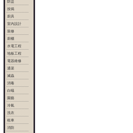
防盜
按揭
廚具
室內設計
裝修
廚櫃
水電工程
地板工程
電器維修
通渠
滅蟲
消毒
白蟻
園藝
冷氣
洗衣
租車
消防