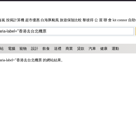
海嵐
按揭計算機
超市優惠
白海豚颱風
旅遊保險比較
黎彼得
公 屋 聯 會
kit connor
自助
站
電腦
寵物
設計
飲食
送禮
商業
貸款
汽車
健康
運動
ria-label="香港去台北機票 的網站結果。