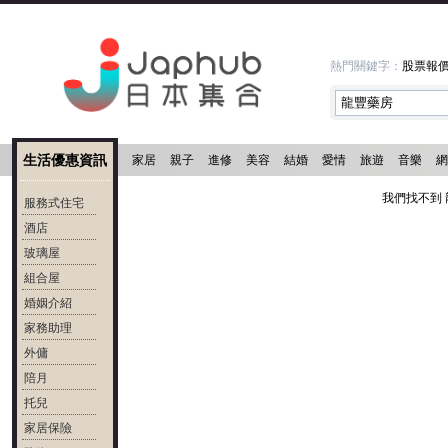
熱門關鍵字：
股票報
生活優惠資訊
家居
親子
進修
美容
結婚
愛情
旅遊
音樂
網
我們找不到 
服務式住宅
酒店
玻璃屋
組合屋
婚姻介紹
家務助理
外傭
陪月
托兒
家居保險