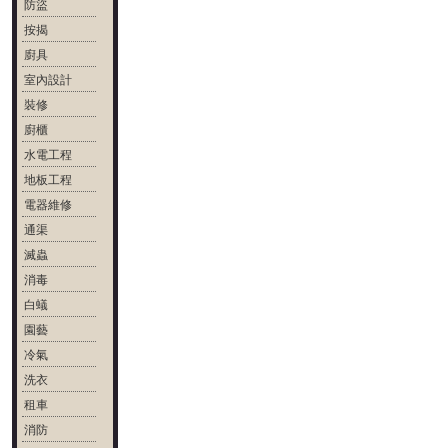
防盜
按揭
廚具
室內設計
裝修
廚櫃
水電工程
地板工程
電器維修
通渠
滅蟲
消毒
白蟻
園藝
冷氣
洗衣
租車
消防