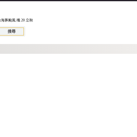
白海豚颱風
殲 20
立秋