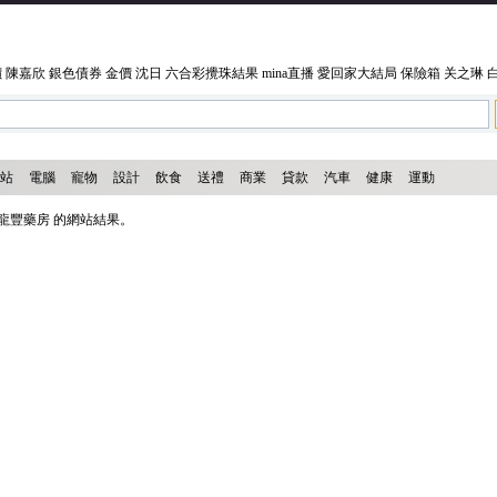
價
陳嘉欣
銀色債券
金價
沈日
六合彩攪珠結果
mina直播
愛回家大結局
保險箱
关之琳
站
電腦
寵物
設計
飲食
送禮
商業
貸款
汽車
健康
運動
龍豐藥房 的網站結果。