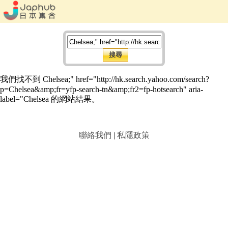
我們找不到 Chelsea;" href="http://hk.search.yahoo.com/search?
p=Chelsea&amp;fr=yfp-search-tn&amp;fr2=fp-hotsearch" aria-
label="Chelsea 的網站結果。
聯絡我們
|
私隱政策