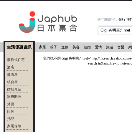
熱門關鍵字：
銀行
澳
生活優惠資訊
家居
親子
進修
美容
結婚
愛情
旅遊
音樂
網
我們找不到 Gigi 炎明熹;" href="http://hk.search.yahoo.co
服務式住宅
search-tn&amp;fr2=fp-hot
酒店
玻璃屋
組合屋
婚姻介紹
家務助理
外傭
陪月
托兒
家居保險