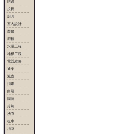
防盜
按揭
廚具
室內設計
裝修
廚櫃
水電工程
地板工程
電器維修
通渠
滅蟲
消毒
白蟻
園藝
冷氣
洗衣
租車
消防