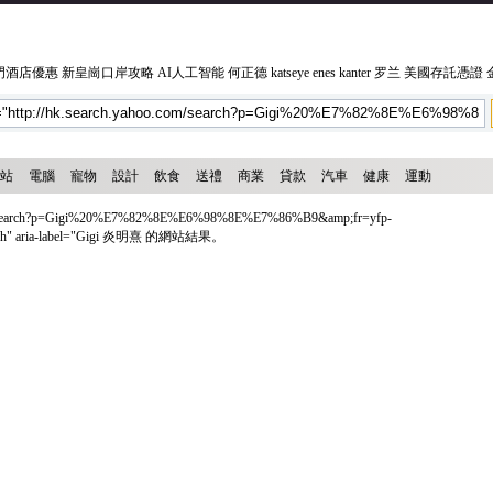
門酒店優惠
新皇崗口岸攻略
AI人工智能
何正德
katseye
enes kanter
罗兰
美國存託憑證
站
電腦
寵物
設計
飲食
送禮
商業
貸款
汽車
健康
運動
m/search?p=Gigi%20%E7%82%8E%E6%98%8E%E7%86%B9&amp;fr=yfp-
search" aria-label="Gigi 炎明熹 的網站結果。