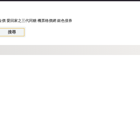
金價
愛回家之三代同糖
機票格價網
銀色債券