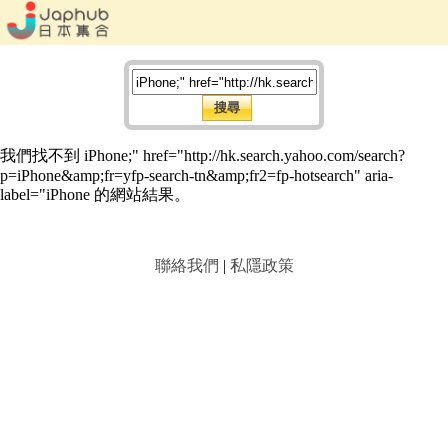
我們找不到 iPhone;" href="http://hk.search.yahoo.com/search?
p=iPhone&amp;fr=yfp-search-tn&amp;fr2=fp-hotsearch" aria-
label="iPhone 的網站結果。
聯絡我們
|
私隱政策