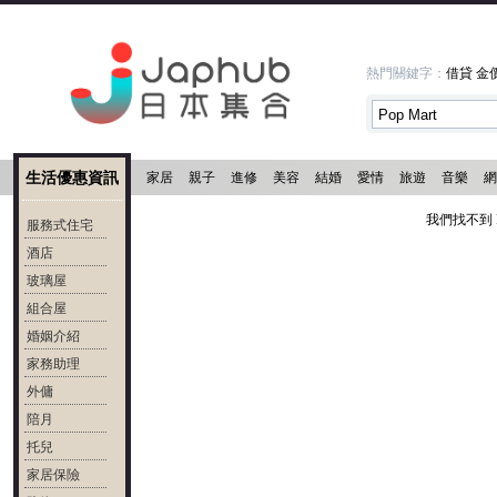
熱門關鍵字：
借貸
金
生活優惠資訊
家居
親子
進修
美容
結婚
愛情
旅遊
音樂
網
我們找不到 P
服務式住宅
酒店
玻璃屋
組合屋
婚姻介紹
家務助理
外傭
陪月
托兒
家居保險