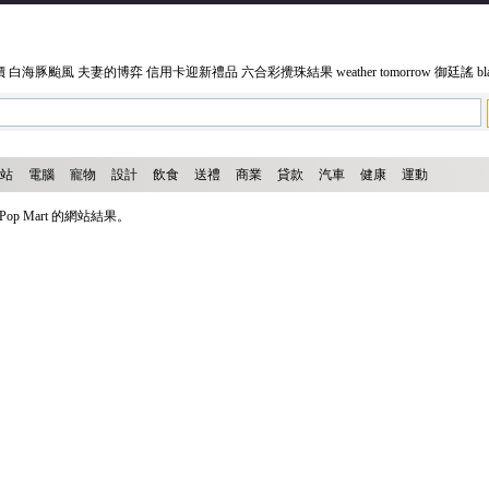
價
白海豚颱風
夫妻的博弈
信用卡迎新禮品
六合彩攪珠結果
weather tomorrow
御廷謠
bl
站
電腦
寵物
設計
飲食
送禮
商業
貸款
汽車
健康
運動
op Mart 的網站結果。