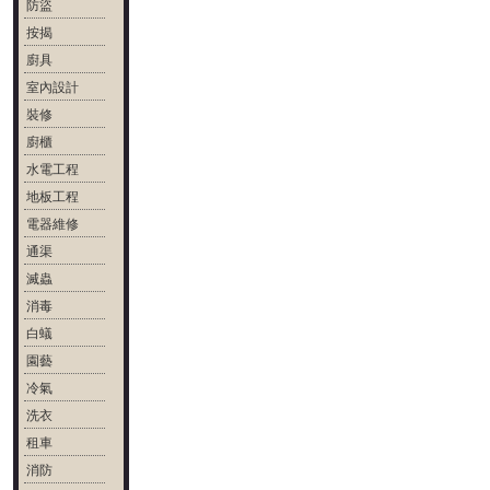
防盜
按揭
廚具
室內設計
裝修
廚櫃
水電工程
地板工程
電器維修
通渠
滅蟲
消毒
白蟻
園藝
冷氣
洗衣
租車
消防