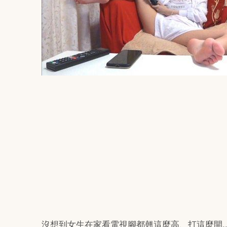
沒想到女生在家看電視腳都翹這麼高、打這麼開..