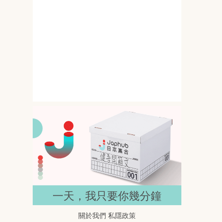
145公分撞上G罩杯 岸みゆ的比
例差一開鏡就搶位
春野ゆこ 158公分遇上I罩杯 比例
反差直接抓住目光
一天，我只要你幾分鐘
關於我們
私隱政策