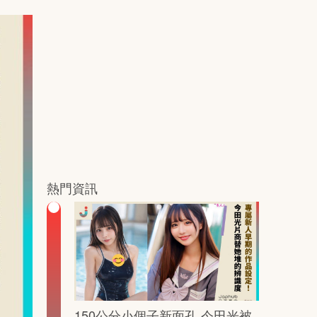
熱門資訊
150公分小個子新面孔 今田光被