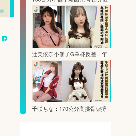
鏡頭這樣放大記憶點
辻美依奈小個子G罩杯反差，年
輕臉孔裡藏著一眼就記住的曲線
千咲ちな：170公分高挑骨架撐
出G罩杯的鏡頭重量