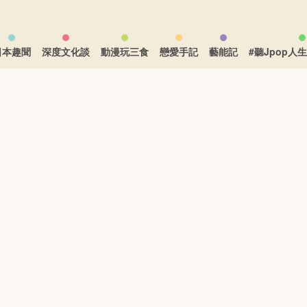
日本趣聞
深度文化談
動漫玩三食
戀愛手記
藝能記
#聽Jpop人