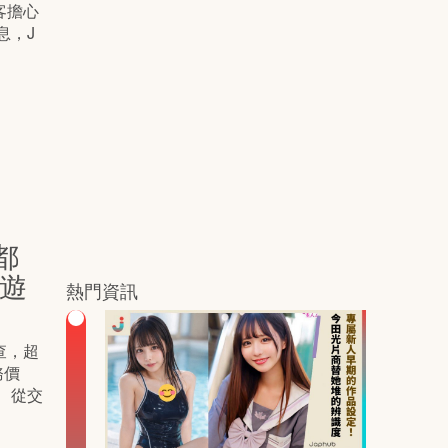
客擔心
息，J
都
旅遊
熱門資訊
查，超
務價
 從交