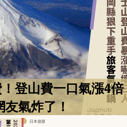
！登山費一口氣漲4倍
網友氣炸了！
日本遊蹤