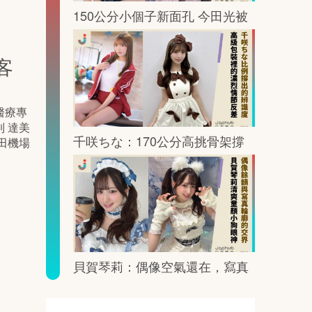
150公分小個子新面孔 今田光被
鏡頭這樣放大記憶點
客
醫療專
 達美
千咲ちな：170公分高挑骨架撐
羽田機場
出G罩杯的鏡頭重量
貝賀琴莉：偶像空氣還在，寫真
感正慢慢冒頭