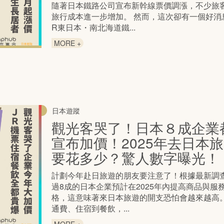
隨著日本鐵路公司宣布新幹線票價調漲，不少旅
旅行成本進一步增加。 然而，這次卻有一個好消
R東日本・南北海道鐵...
MORE +
日本遊蹤
觀光客哭了！日本８成企業
宣布加價！2025年去日本
要花多少？驚人數字曝光！
計劃今年赴日旅遊的朋友要注意了！根據最新調
過8成的日本企業預計在2025年內提高商品與服
格，這意味著來日本旅遊的開支恐怕會越來越高。
通費、住宿到餐飲，...