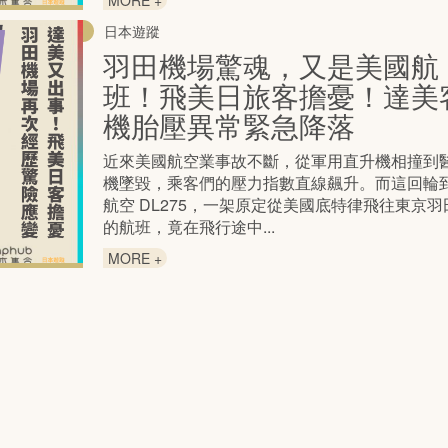
MORE +
日本遊蹤
羽田機場驚魂，又是美國航
班！飛美日旅客擔憂！達美
機胎壓異常緊急降落
近來美國航空業事故不斷，從軍用直升機相撞到
機墜毀，乘客們的壓力指數直線飆升。而這回輪到
航空 DL275，一架原定從美國底特律飛往東京
的航班，竟在飛行途中...
MORE +