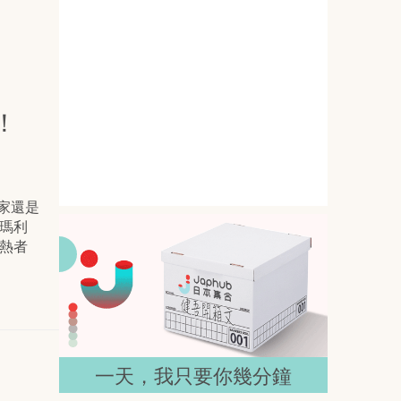
未梨一花：I罩杯100公分先聲奪
！
人，寫真完成度穩住畫面
玩家還是
級瑪利
狂熱者
木下凛々子：主動挑選的成熟曲
線，先用165公分把目光鎖住
新
＆
一天，我只要你幾分鐘