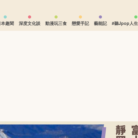
日本趣聞
深度文化談
動漫玩三食
戀愛手記
藝能記
#聽Jpop人