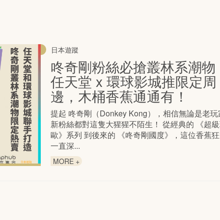
日本遊蹤
咚奇剛粉絲必搶叢林系潮物
任天堂 x 環球影城推限定周
邊，木桶香蕉通通有！
提起 咚奇剛（Donkey Kong），相信無論是老
新粉絲都對這隻大猩猩不陌生！ 從經典的 《超
歐》系列 到後來的 《咚奇剛國度》，這位香蕉
一直深...
MORE +
日本遊蹤
日本人氣角色「吉伊卡哇」
店插旗川越！必買限定甜點