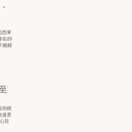
展，
也想來
在20
不能錯
至
這些經
旅遊景
的心目