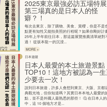
2025東京最強必訪五場特
第三場真的是日本人的怪
癖？！
每次去東京，除了購物、美食、賞櫻，你是不是
點更有知性又能拍美照的行程呢？如果你剛好計畫
25年上半年前往日本，那這篇展覽推薦清單絕對
過！ 從坂本龍一的沉浸...
MORE +
日本遊蹤
日本人最愛的本土旅遊景點
TOP10！這地方被認為一生
少要去一次！
說到日本旅遊，許多人會想到東京、大阪、京都
典觀光地，但你知道嗎？其實日本本地人最愛的
點，並不是外國人最熟悉的那些！ 🤔 在日本人
中，這 10 個地方才是...