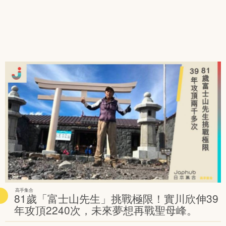
高手集合
81歲「富士山先生」挑戰極限！實川欣伸39
年攻頂2240次，未來夢想再戰聖母峰。