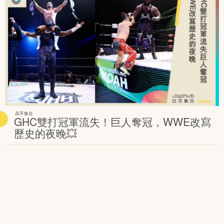
高手集合
GHC雙打冠軍流失！巨人奪冠，WWE改寫
歷史的夜晚💥