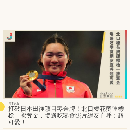
高手集合
打破日本田徑項目零金牌！北口榛花奧運標
槍一擲奪金，場邊吃零食照片網友直呼：超
可愛！