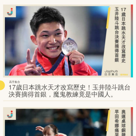
高手集合
17歲日本跳水天才改寫歷史！玉井陸斗跳台
決賽摘得首銀，魔鬼教練竟是中國人。