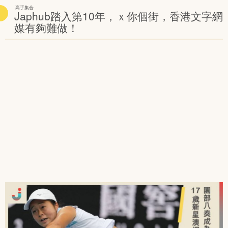
高手集合
Japhub踏入第10年，ｘ你個街，香港文字網
媒有夠難做！