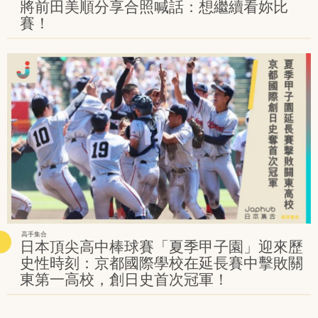
將前田美順分享合照喊話：想繼續看妳比
賽！
高手集合
日本頂尖高中棒球賽「夏季甲子園」迎來歷
史性時刻：京都國際學校在延長賽中擊敗關
東第一高校，創日史首次冠軍！