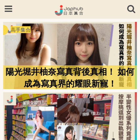
高手集合
陽光堀井柚奈寫真背後真相！ 如何
成為寫真界的耀眼新寵！