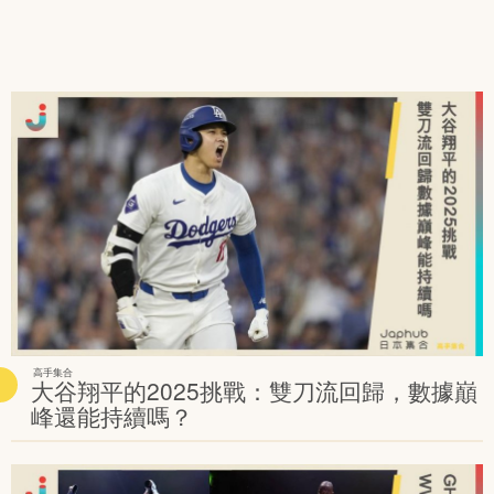
高手集合
大谷翔平的2025挑戰：雙刀流回歸，數據巔
峰還能持續嗎？