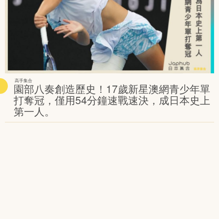
高手集合
園部八奏創造歷史！17歲新星澳網青少年單
打奪冠，僅用54分鐘速戰速決，成日本史上
第一人。