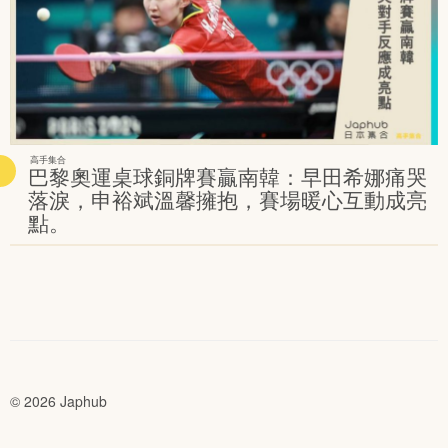
高手集合
巴黎奧運桌球銅牌賽贏南韓：早田希娜痛哭
落淚，申裕斌溫馨擁抱，賽場暖心互動成亮
點。
© 2026 Japhub