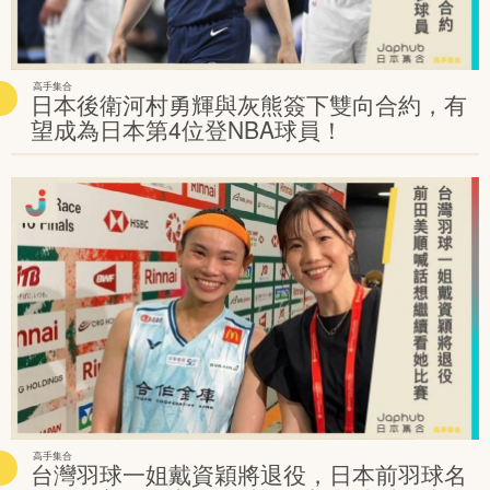
高手集合
日本後衛河村勇輝與灰熊簽下雙向合約，有
望成為日本第4位登NBA球員！
高手集合
台灣羽球一姐戴資穎將退役，日本前羽球名