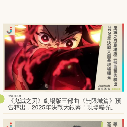
動漫玩三食
《鬼滅之刃》劇場版三部曲《無限城篇》預
告釋出，2025年決戰大銀幕！現場曝光。