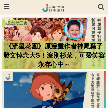
動漫玩三食
《流星花園》原漫畫作者神尾葉子
發文悼念大S！淚別杉菜，可愛笑容
永存心中～