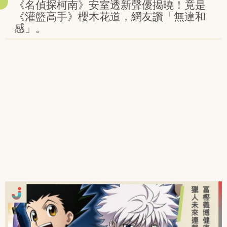
《名偵探柯南》安室透新聲優揭曉！竟是
《灌籃高手》櫻木花道，網友讚「無違和
感」。