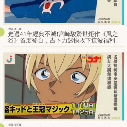
動漫玩三食
走過41年經典不滅❗️宮崎駿驚世鉅作《風之
谷》首度登台，吉卜力迷快收下這波福利。
動漫玩三食