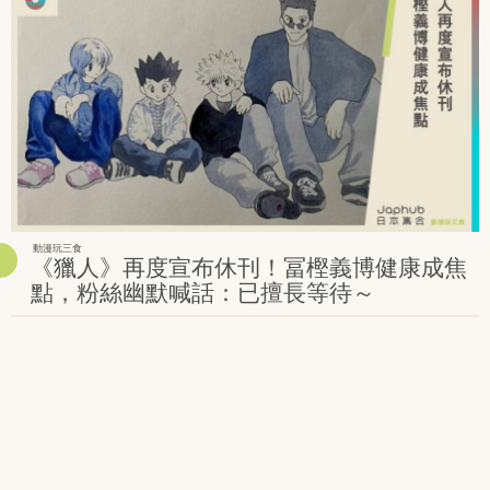
動漫玩三食
《獵人》再度宣布休刊！冨樫義博健康成焦
點，粉絲幽默喊話：已擅長等待～