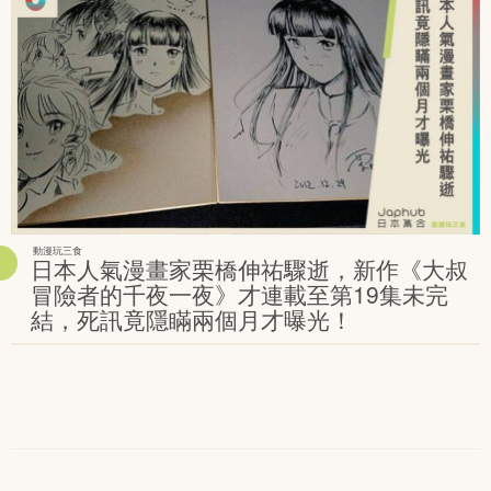
動漫玩三食
日本人氣漫畫家栗橋伸祐驟逝，新作《大叔
冒險者的千夜一夜》才連載至第19集未完
結，死訊竟隱瞞兩個月才曝光！