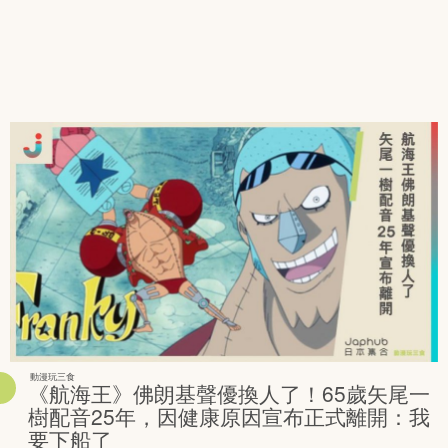
動漫玩三食
《航海王》佛朗基聲優換人了！65歲矢尾一
樹配音25年，因健康原因宣布正式離開：我
要下船了