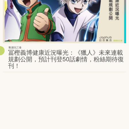
動漫玩三食
冨樫義博健康近況曝光：《獵人》未來連載
規劃公開，預計刊登50話劇情，粉絲期待復
刊！