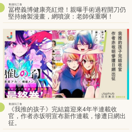
動漫玩三食
冨樫義博健康亮紅燈！親曝手術過程開刀仍
堅持繪製漫畫，網噴淚：老師保重啊！
動漫玩三食
《我推的孩子》完結篇迎來4年半連載收
官，作者赤坂明宣布新作連載，慘遭日網出
征。