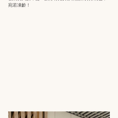
宛若凍齡！