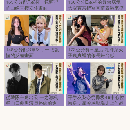
163公分配F罩杯，鏡頭裡
156公分E罩杯的舞台底氣
的曲線直接立住畫面
大塚杏奈把寫真當表演來撐
148公分配G罩杯，一眼就
173公分賽車皇后 相澤菜菜
懂的反差畫面
子寫真裡的修長舞台感
從戰隊主角出發 一之瀨颯
平手友梨奈從欅坂46中心位
穩向日劇男演員路線前進
轉身，靠冷感壓場走上作品
路線