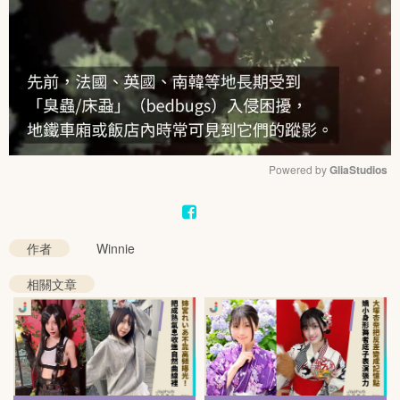
Powered by 
GliaStudios
Mute
作者
Winnie
相關文章