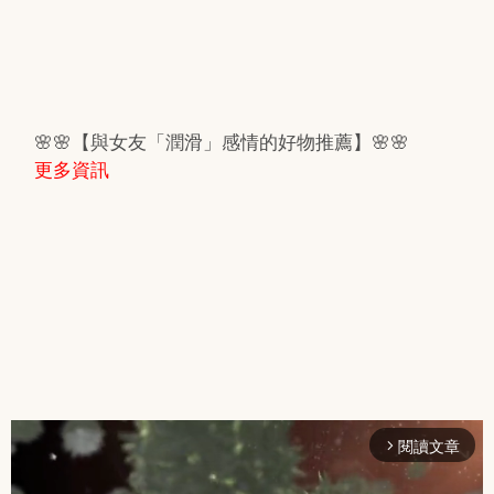
🌸🌸【與女友「潤滑」感情的好物推薦】🌸🌸
更多資訊
閱讀文章
arrow_forward_ios