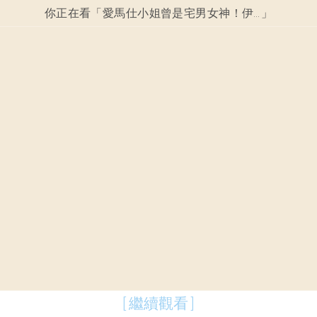
你正在看「
愛馬仕小姐曾是宅男女神！伊東美咲44歲照曝光
」
[ 繼續觀看 ]