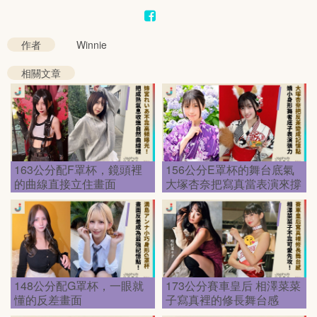
Mute
作者
Winnie
相關文章
163公分配F罩杯，鏡頭裡
156公分E罩杯的舞台底氣
的曲線直接立住畫面
大塚杏奈把寫真當表演來撐
148公分配G罩杯，一眼就
173公分賽車皇后 相澤菜菜
懂的反差畫面
子寫真裡的修長舞台感