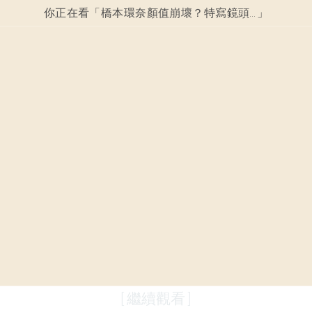
你正在看「
橋本環奈顏值崩壞？特寫鏡頭網驚：老太快了吧
」
[ 繼續觀看 ]