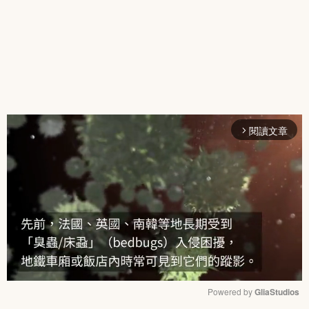
閱讀文章
arrow_forward_ios
Powered by 
GliaStudios