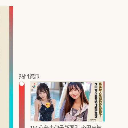
熱門資訊
150公分小個子新面孔 今田光被