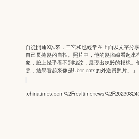
自從開通X以來，二宮和也經常在上面以文字分
自己長捲髮的自拍。照片中，他的髮際線看起來
象，臉上幾乎看不到皺紋，展現出凍齡的模樣。
照，結果看起來像是Uber eats的外送員照片。」
.chinatimes.com%2Frealtimenews%2F20230824