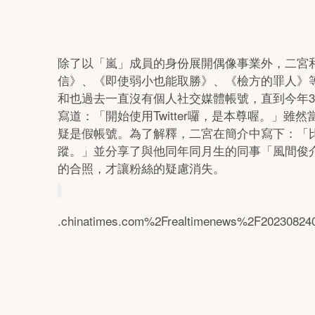
除了以「嵐」成員的身份展開偶像事業外，二宮
信》、《即使弱小也能取勝》、《檢方的罪人》
和也過去一直沒有個人社交媒體帳號，直到今年3月
寫道：「開始使用Twitter囉，是本尊喔。」
疑是假帳號。為了解釋，二宮在簡介中寫下：「
蹤。」並分享了與他同年同月生的同事「風間俊
的合照，才讓粉絲的疑慮消失。
.chinatimes.com%2Frealtimenews%2F20230824