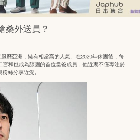
變滄桑外送員？
來就風靡亞洲，擁有相當高的人氣。在2020年休團後，每
的二宮和也成為該團的首位當爸成員，他近期不僅專注於
與粉絲分享近況。