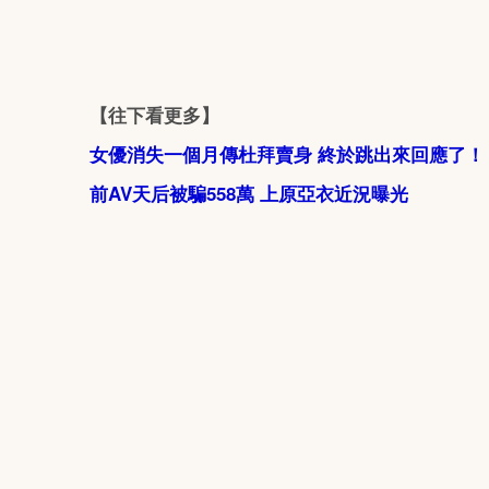
【往下看更多】
女優消失一個月傳杜拜賣身 終於跳出來回應了！
前AV天后被騙558萬 上原亞衣近況曝光