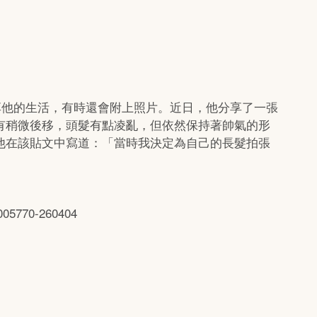
享他的生活，有時還會附上照片。近日，他分享了一張
有稍微後移，頭髮有點凌亂，但依然保持著帥氣的形
他在該貼文中寫道：「當時我決定為自己的長髮拍張
005770-260404