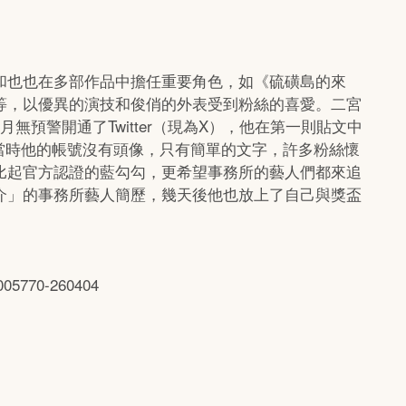
和也也在多部作品中擔任重要角色，如《硫磺島的來
等，以優異的演技和俊俏的外表受到粉絲的喜愛。二宮
無預警開通了Twitter（現為X），他在第一則貼文中
雖然當時他的帳號沒有頭像，只有簡單的文字，許多粉絲懷
比起官方認證的藍勾勾，更希望事務所的藝人們都來追
介」的事務所藝人簡歷，幾天後他也放上了自己與獎盃
005770-260404