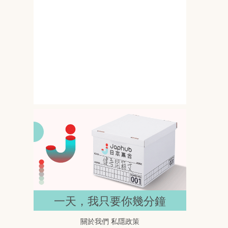
145公分撞上G罩杯 岸みゆ的比
例差一開鏡就搶位
春野ゆこ 158公分遇上I罩杯 比例
反差直接抓住目光
一天，我只要你幾分鐘
關於我們
私隱政策