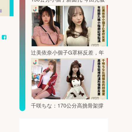
鏡頭這樣放大記憶點
辻美依奈小個子G罩杯反差，年
輕臉孔裡藏著一眼就記住的曲線
千咲ちな：170公分高挑骨架撐
出G罩杯的鏡頭重量