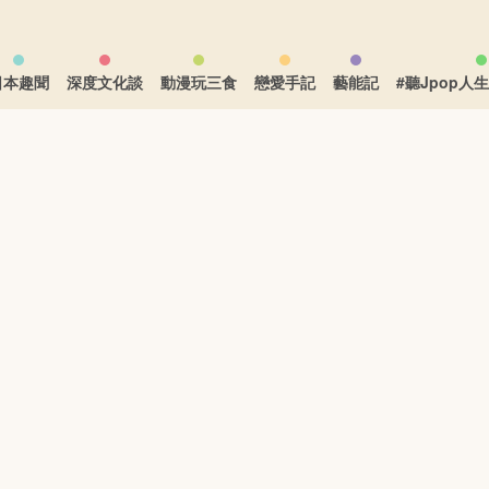
日本趣聞
深度文化談
動漫玩三食
戀愛手記
藝能記
#聽Jpop人