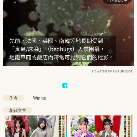
Powered by 
GliaStudios
Mute
作者
Winnie
相關文章