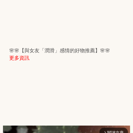
🌸🌸【與女友「潤滑」感情的好物推薦】🌸🌸
更多資訊
閱讀文章
arrow_forward_ios