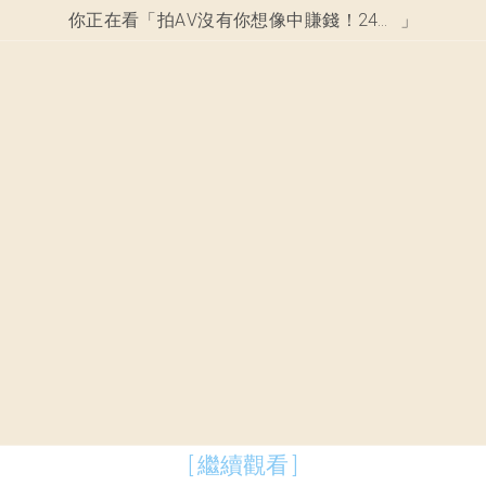
你正在看「
拍AV沒有你想像中賺錢！24歲女偶像退團下海拍片，公開存款哀嘆「自己是有多底層...」
」
[ 繼續觀看 ]