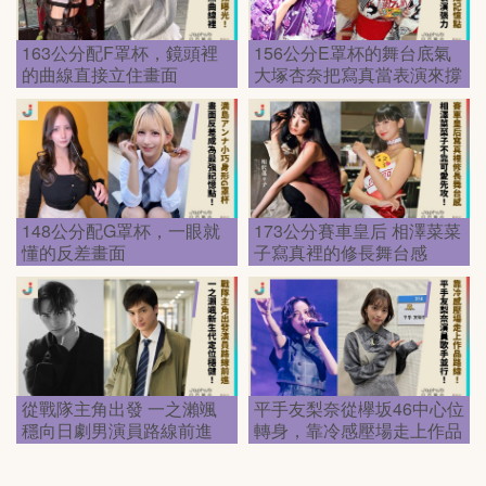
163公分配F罩杯，鏡頭裡
156公分E罩杯的舞台底氣
的曲線直接立住畫面
大塚杏奈把寫真當表演來撐
148公分配G罩杯，一眼就
173公分賽車皇后 相澤菜菜
懂的反差畫面
子寫真裡的修長舞台感
從戰隊主角出發 一之瀨颯
平手友梨奈從欅坂46中心位
穩向日劇男演員路線前進
轉身，靠冷感壓場走上作品
路線