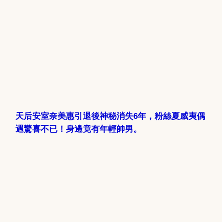
天后安室奈美惠引退後神秘消失6年，粉絲夏威夷偶
遇驚喜不已！身邊竟有年輕帥男。