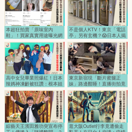
本超狂拍賣「原味室內
不是個人KTV！東京「電話
鞋」！買家真實用途曝光網
亭」另有玄機？😱日本人揭
全看呆！
曉真實用途超狂！
高中女兒畢業照爆紅！日本
東京新宿現「斷片蜜腿正
辣媽神凍齡被狂讚：根本姐
妹」路邊酣睡！直播街拍竟
妹花！
都在等？日本網友狂讚：治
安太好了吧！
綜藝天王濱田雅功突宣布停
逛大阪Outlet行李竟遭偷走
工！傳捲入「賭博醜聞」？
亂丟！在日台人崩潰：疫情