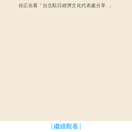
你正在看「
台北駐日經濟文化代表處分享芒果正確切法，引發日本網友讚嘆，台灣網友：這不是常識嗎！
」
[ 繼續觀看 ]