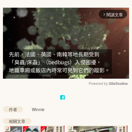
閱讀文章
arrow_forward_ios
Powered by 
GliaStudios
Mute
作者
Winnie
相關文章