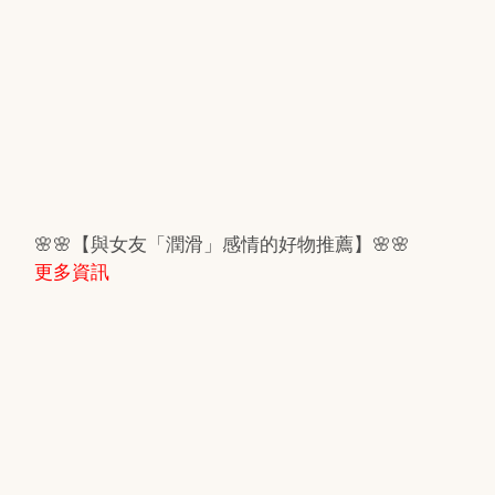
🌸🌸【與女友「潤滑」感情的好物推薦】🌸🌸
更多資訊