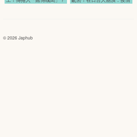
真實病因終於曝光了
後日本治安變這麼差？
© 2026 Japhub