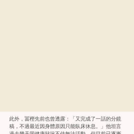
此外，冨樫先前也曾透露：「又完成了一話的分鏡
稿，不過最近因身體原因只能臥床休息。」他坦言
過去幾天因健康狀況不佳無法活動，但目前已逐漸