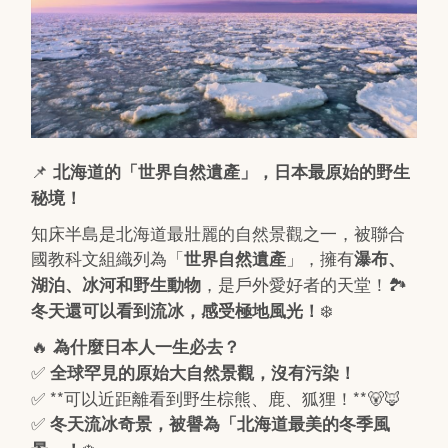
📌
北海道的「世界自然遺產」，日本最原始的野生
秘境！
知床半島是北海道最壯麗的自然景觀之一，被聯合
國教科文組織列為「
」，擁有
世界自然遺產
瀑布、
，是戶外愛好者的天堂！🏞️
湖泊、冰河和野生動物
❄️
冬天還可以看到流冰，感受極地風光！
🔥
為什麼日本人一生必去？
✅
全球罕見的原始大自然景觀，沒有污染！
✅ **可以近距離看到野生棕熊、鹿、狐狸！**🐻🦊
✅
冬天流冰奇景，被譽為「北海道最美的冬季風