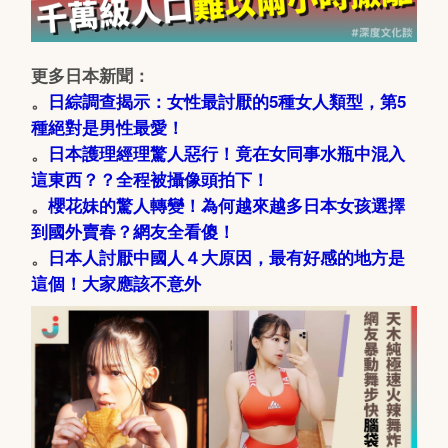
更多日本新聞：
。
日綜調查揭示：女性最討厭的5種女人類型，第5
種絕對是男性最愛！
。
日本護理經理驚人惡行！竟在女同事水瓶中混入
這東西？？全程被攝像頭拍下！
。
櫻花妹的驚人轉變！為何越來越多日本女孩選擇
到國外賣春？網友全看傻！
。
日本人討厭中國人４大原因，最有好感的地方是
這個！大家應該不意外