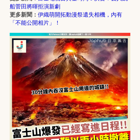
船菅田將暉拒演新劇
伊織萌開拓動漫祭遺失相機，內有
更多新聞：
「不能公開相片」！