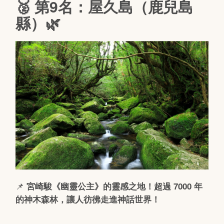
🥈 第9名：屋久島（鹿兒島
縣）🌿
📌
宮崎駿《幽靈公主》的靈感之地！超過 7000 年
的神木森林，讓人彷彿走進神話世界！