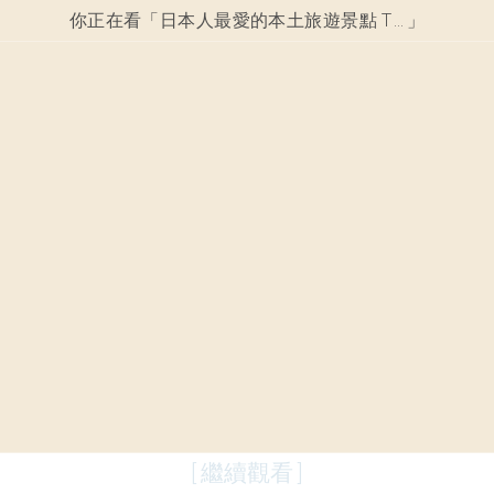
你正在看「
日本人最愛的本土旅遊景點 TOP10！這地方被認為一生至少要去一次！
」
[ 繼續觀看 ]