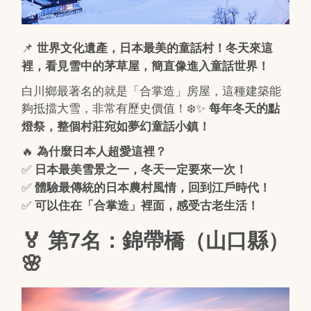
📌
世界文化遺產，日本最美的童話村！冬天來這
裡，看見雪中的茅草屋，簡直像進入童話世界！
白川鄉最著名的就是「合掌造」房屋，這種建築能
夠抵擋大雪，非常有歷史價值！❄️✨
每年冬天的點
燈祭，整個村莊宛如夢幻童話小鎮！
🔥
為什麼日本人超愛這裡？
✅
日本最美雪景之一，冬天一定要來一次！
✅
體驗最傳統的日本農村風情，回到江戶時代！
✅
可以住在「合掌造」裡面，感受古老生活！
🏅 第7名：錦帶橋（山口縣）
🌸