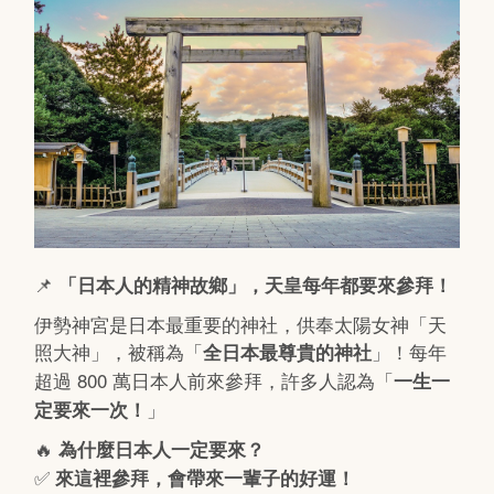
📌
「日本人的精神故鄉」，天皇每年都要來參拜！
伊勢神宮是日本最重要的神社，供奉太陽女神「天
照大神」，被稱為「
」！每年
全日本最尊貴的神社
超過 800 萬日本人前來參拜，許多人認為「
一生一
」
定要來一次！
🔥
為什麼日本人一定要來？
✅
來這裡參拜，會帶來一輩子的好運！