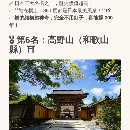
✅ 日本三大名橋之一，歷史價值超高！
✅ **站在橋上，360 度都是日本最美風景！**📸
✅
橋的結構超神奇，完全不用釘子，卻能撐 300
年！
🎖 第6名：高野山（和歌山
縣）⛩️