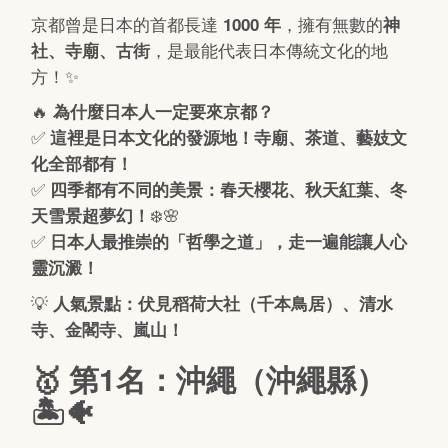
京都曾是日本的首都長達
，擁有無數的
1000 年
神
，是最能代表日本傳統文化的地
社、寺廟、古街
方！✨
🔥
為什麼日本人一定要來京都？
✅
這裡是日本文化的發源地！寺廟、茶道、藝妓文
化全部都有！
✅
四季都有不同的美景：春天櫻花、秋天紅葉、冬
❄️🌸
天雪景超夢幻！
✅
日本人最推崇的「哲學之道」，走一遍能讓人心
靈沉澱！
💡
人氣景點：伏見稻荷大社（千本鳥居）、清水
寺、金閣寺、嵐山！
🥇 第1名：沖繩（沖繩縣）
🏝️🐠