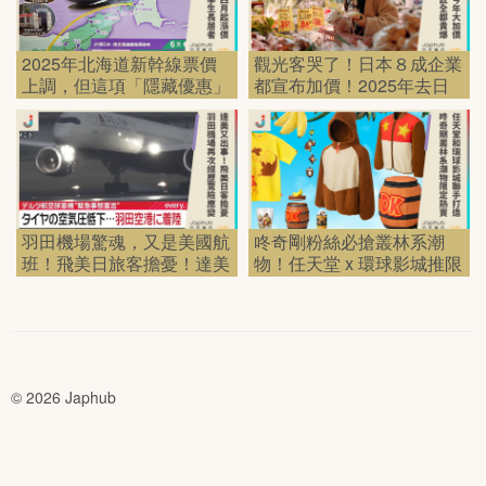
2025年北海道新幹線票價
觀光客哭了！日本８成企業
上調，但這項「隱藏優惠」
都宣布加價！2025年去日
竟然開放給留學生與長居
本旅遊要花多少？驚人數字
者？！
曝光！
羽田機場驚魂，又是美國航
咚奇剛粉絲必搶叢林系潮
班！飛美日旅客擔憂！達美
物！任天堂 x 環球影城推限
客機胎壓異常緊急降落
定周邊，木桶香蕉通通有！
© 2026 Japhub