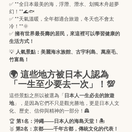
✅ **全日本最美的海，浮潛、潛水、划獨木舟超夢
幻！**🌊🐟
✅ **天氣溫暖，全年都適合旅遊，冬天也不會太
冷！**🌞
✅
擁有世界最長壽的居民，來這裡可以學習健康的
生活方式！
💡
人氣景點：美麗海水族館、古宇利島、萬座毛、
竹富島！
🌍 這些地方被日本人認為
「一生至少要去一次」！💯
這些景點之所以被選為「
日本人一生必去的旅遊
」，是因為它們不只是觀光勝地，更是日本人文
地
化、歷史、信仰與精神的一部分！🏯
🏆
第1名：沖繩——日本人的海島天堂！🏝️
🥈
第2名：京都——千年古都，傳統文化的代表！