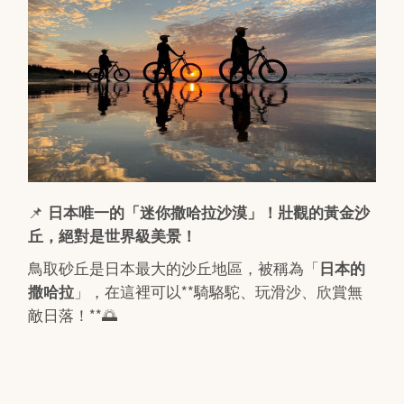
📌
日本唯一的「迷你撒哈拉沙漠」！壯觀的黃金沙
丘，絕對是世界級美景！
鳥取砂丘是日本最大的沙丘地區，被稱為「
日本的
」，在這裡可以**騎駱駝、玩滑沙、欣賞無
撒哈拉
敵日落！**🌅