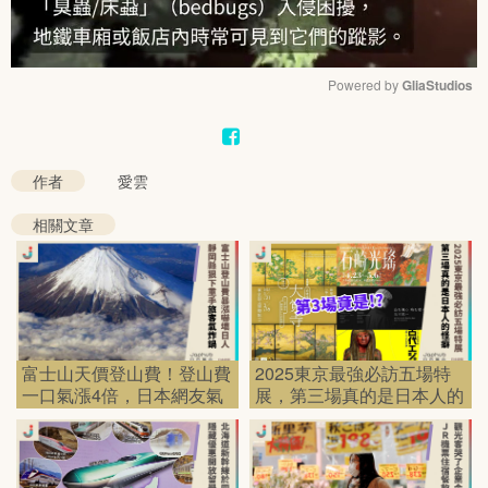
Powered by 
GliaStudios
Mute
作者
愛雲
相關文章
富士山天價登山費！登山費
2025東京最強必訪五場特
一口氣漲4倍，日本網友氣
展，第三場真的是日本人的
炸了！
怪癖？！