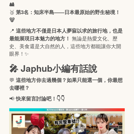
🎎
🥉
第3名：知床半島——日本最原始的野生秘境！
🐻
📍
這些地方不僅是日本人夢寐以求的旅行地，也是
無論是熱愛文化、歷
最能展現日本魅力的地方！
史、美食還是大自然的人，這些地方都能讓你大開
眼界！✨
🎤 Japhub小編有話說
💬
這些地方你去過幾個？如果只能選一個，你最想
去哪裡？
📢
快來留言討論吧！👇👇