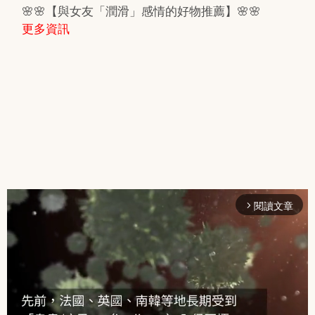
🌸🌸【與女友「潤滑」感情的好物推薦】🌸🌸
更多資訊
閱讀文章
arrow_forward_ios