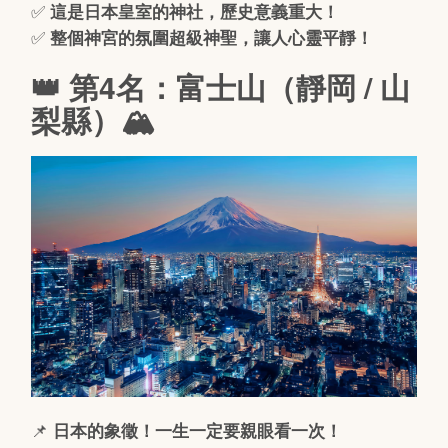
✅
這是日本皇室的神社，歷史意義重大！
✅
整個神宮的氛圍超級神聖，讓人心靈平靜！
👑 第4名：富士山（靜岡 / 山
梨縣）🏔️
📌
日本的象徵！一生一定要親眼看一次！