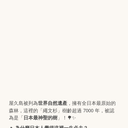
屋久島被列為
，擁有全日本最原始的
世界自然遺產
森林，這裡的「繩文杉」樹齡超過 7000 年，被認
為是「
」！🌳✨
日本最神聖的樹
🔥
為什麼日本人覺得這裡一生必去？