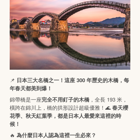
📌
日本三大名橋之一！這座 300 年歷史的木橋，每
年春天都美到爆！
錦帶橋是一座
，全長 193 米，
完全不用釘子的木橋
橫跨在錦川上，橋的拱形設計超級優雅！🌊
春天櫻
花季、秋天紅葉季，都是日本人最愛來這裡的時
候！
🔥
為什麼日本人認為這裡一生必來？