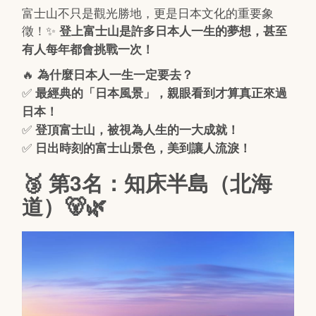
富士山不只是觀光勝地，更是日本文化的重要象
徵！✨
登上富士山是許多日本人一生的夢想，甚至
有人每年都會挑戰一次！
🔥
為什麼日本人一生一定要去？
✅
最經典的「日本風景」，親眼看到才算真正來過
日本！
✅
登頂富士山，被視為人生的一大成就！
✅
日出時刻的富士山景色，美到讓人流淚！
🥉 第3名：知床半島（北海
道）🐻🌿