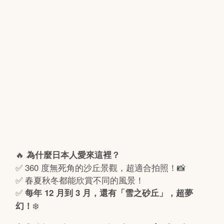
🔥
為什麼日本人愛來這裡？
✅ 360 度無死角的沙丘景觀，超適合拍照！📸
✅ 春夏秋冬都能欣賞不同的風景！
✅
每年 12 月到 3 月，還有「雪之砂丘」，超夢
❄️
幻！