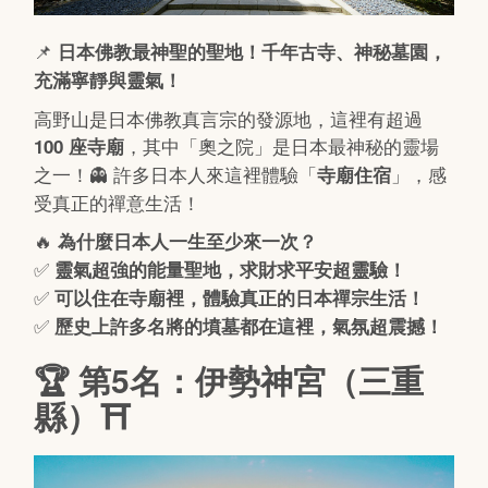
📌
日本佛教最神聖的聖地！千年古寺、神秘墓園，
充滿寧靜與靈氣！
高野山是日本佛教真言宗的發源地，這裡有超過
，其中「奧之院」是日本最神秘的靈場
100 座寺廟
之一！👻 許多日本人來這裡體驗「
」，感
寺廟住宿
受真正的禪意生活！
🔥
為什麼日本人一生至少來一次？
✅
靈氣超強的能量聖地，求財求平安超靈驗！
✅
可以住在寺廟裡，體驗真正的日本禪宗生活！
✅
歷史上許多名將的墳墓都在這裡，氣氛超震撼！
🏆 第5名：伊勢神宮（三重
縣）⛩️