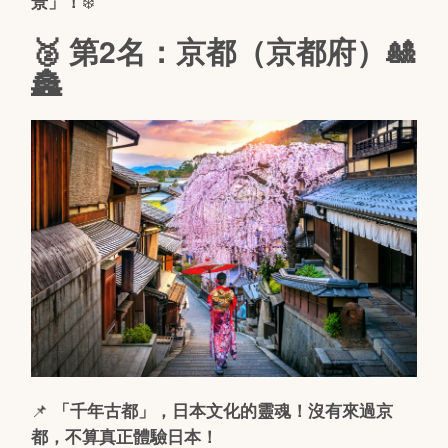
❄️
景」！
🥈 第2名：京都（京都府）🎎
🏯
📌
「千年古都」，日本文化的靈魂！沒有來過京
都，不算真正體驗日本！