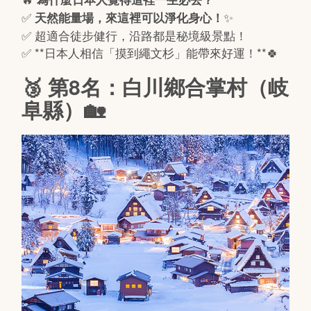
✅
✨
天然能量場，來這裡可以淨化身心！
✅ 超適合徒步健行，沿路都是秘境級景點！
✅ **日本人相信「摸到繩文杉」能帶來好運！**🍀
🥉 第8名：白川鄉合掌村（岐
阜縣）🏡