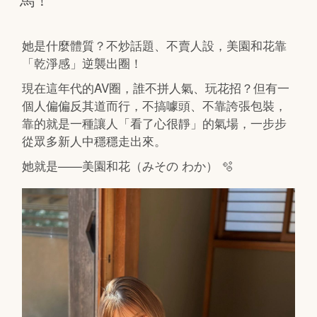
她是什麼體質？不炒話題、不賣人設，美園和花靠
「乾淨感」逆襲出圈！
現在這年代的AV圈，誰不拼人氣、玩花招？但有一
個人偏偏反其道而行，不搞噱頭、不靠誇張包裝，
靠的就是一種讓人「看了心很靜」的氣場，一步步
從眾多新人中穩穩走出來。
她就是——美園和花（みその わか） 🫧