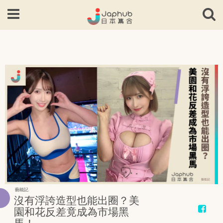
藝能記
沒有浮誇造型也能出圈？美
園和花反差竟成為市場黑
馬！