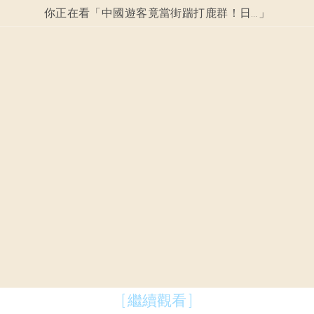
你正在看「
中國遊客竟當街踹打鹿群！日本奈良震怒，史上最嚴「護鹿新法」強勢上路！
」
[ 繼續觀看 ]