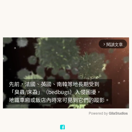
閱讀文章
arrow_forward_ios
Powered by 
GliaStudios
Mute