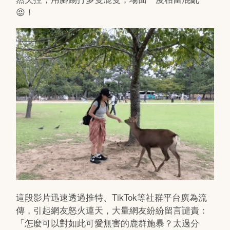
😡！
這段影片迅速透過推特、TikTok等社群平台廣為流
傳，引起網友怒火連天，大量網友紛紛留言譴責：
「怎麼可以對如此可愛無害的鹿群施暴？太過分