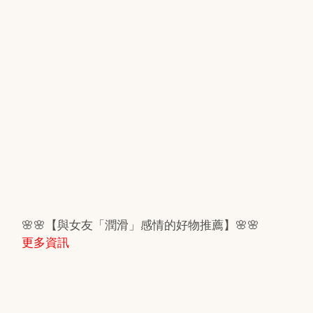
🌸🌸【與女友「潤滑」感情的好物推薦】🌸🌸
更多資訊