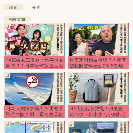
作者
愛雲
相關文章
24歲美女主播竟下藥毒倒女
日本末日預言再現？！布蘭
同事？！日本琉球放送大地
登牧師驚爆最新2025災難
震，震驚全國！
景象，日本將裂成兩半！
日本人抽煙大過天？北海道
Iris防災包被搶翻！真的值
飛往大阪客機，乘客偷吸就
這個價？日本集合小編和你
害全體滯留！
開箱！