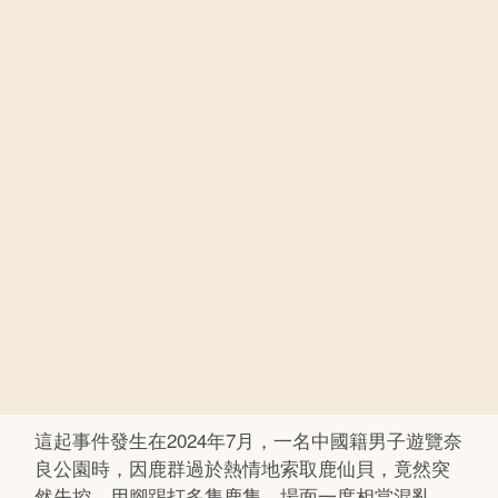
這起事件發生在2024年7月，一名中國籍男子遊覽奈
良公園時，因鹿群過於熱情地索取鹿仙貝，竟然突
然失控，用腳踢打多隻鹿隻，場面一度相當混亂