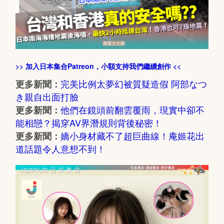
>> 加入日本集合Patreon，小額支持我們繼續創作 <<
完美比例太夢幻被質疑造假 阿部なつ
更多新聞：
き親自出面打臉
他們在鏡頭前翻雲覆雨，現實中卻不
更多新聞：
能相戀？揭穿AV界潛規則背後秘密！
嬌小身材藏不了超巨曲線！庵姬花出
更多新聞：
道話題令人意想不到！