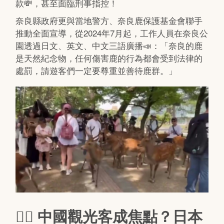
款💸，甚至面臨刑事指控！
奈良縣政府更與當地警方、奈良鹿保護基金會聯手
推動全面宣導，從2024年7月起，工作人員在奈良公
園透過日文、英文、中文三語廣播📣：「奈良的鹿
是天然紀念物，任何傷害鹿的行為都會受到法律的
處罰，請遊客們一定要尊重並善待鹿群。」
🙅‍♂️
中國觀光客成焦點？日本