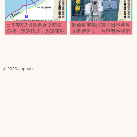
日本雙8.7強震逼近？南海
解放軍突襲演訓！日本罕見
海槽「連震模式」恐讓東亞
高調警告：「台灣有事我們
大亂！
也完了？」
© 2026 Japhub