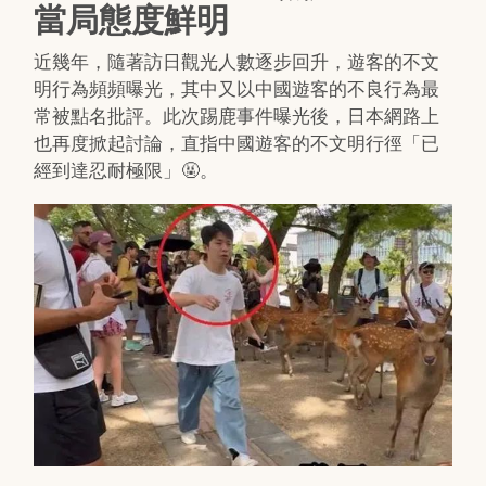
當局態度鮮明
近幾年，隨著訪日觀光人數逐步回升，遊客的不文
明行為頻頻曝光，其中又以中國遊客的不良行為最
常被點名批評。此次踢鹿事件曝光後，日本網路上
也再度掀起討論，直指中國遊客的不文明行徑「已
經到達忍耐極限」🤬。