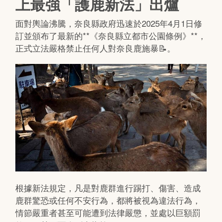
上最強「護鹿新法」出爐
面對輿論沸騰，奈良縣政府迅速於2025年4月1日修
訂並頒布了最新的**《奈良縣立都市公園條例》**，
正式立法嚴格禁止任何人對奈良鹿施暴📝。
根據新法規定，凡是對鹿群進行踢打、傷害、造成
鹿群驚恐或任何不安行為，都將被視為違法行為，
情節嚴重者甚至可能遭到法律嚴懲，並處以巨額罰