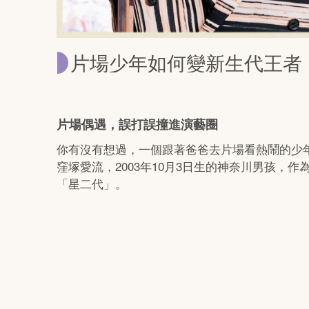
片場少年如何變新生代王者
片場偶遇，誤打誤撞進演藝圈
你有沒有想過，一個跟著爸爸去片場看熱鬧的少
窪塚愛流，2003年10月3日生的神奈川男孩，
「星二代」。