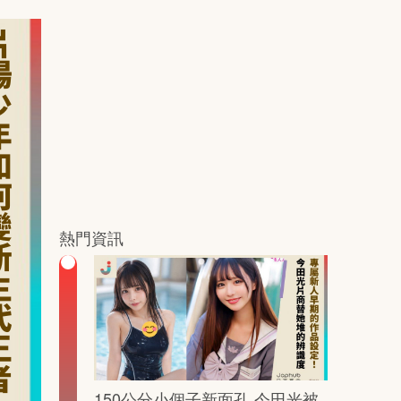
熱門資訊
150公分小個子新面孔 今田光被