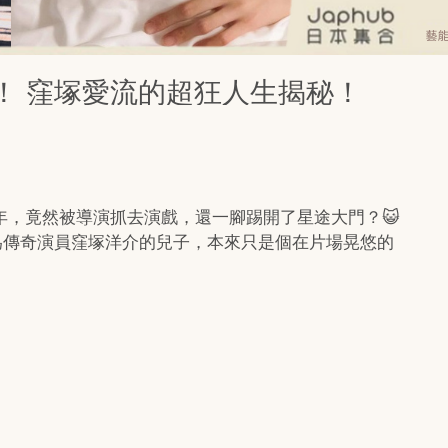
！ 窪塚愛流的超狂人生揭秘！
年，竟然被導演抓去演戲，還一腳踢開了星途大門？😺
作為傳奇演員窪塚洋介的兒子，本來只是個在片場晃悠的