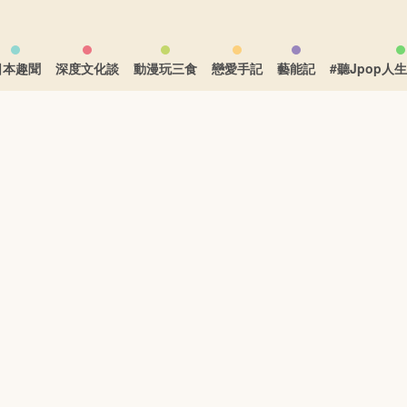
日本趣聞
深度文化談
動漫玩三食
戀愛手記
藝能記
#聽Jpop人