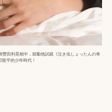
導演豐田利晃相中，鼓勵他試鏡《泣き虫しょったんの奇
田龍平的少年時代！