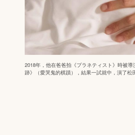
2018年，他在爸爸拍《プラネティスト》時被
跡》（愛哭鬼的棋蹟），結果一試就中，演了松