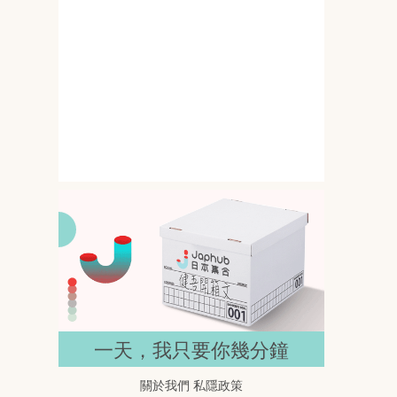
145公分撞上G罩杯 岸みゆ的比
例差一開鏡就搶位
春野ゆこ 158公分遇上I罩杯 比例
反差直接抓住目光
一天，我只要你幾分鐘
關於我們
私隱政策