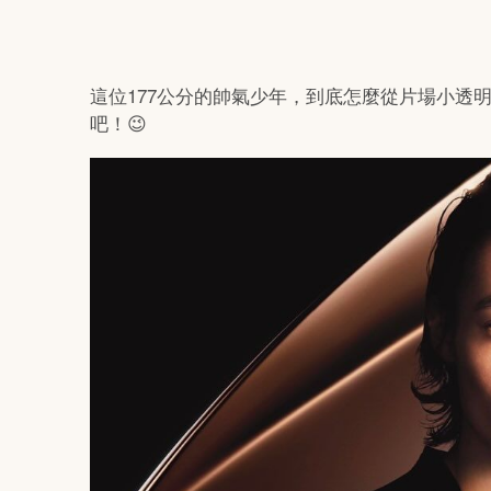
這位177公分的帥氣少年，到底怎麼從片場小透明
吧！😉