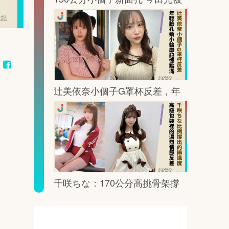
鏡頭這樣放大記憶點
辻美依奈小個子G罩杯反差，年
輕臉孔裡藏著一眼就記住的曲線
千咲ちな：170公分高挑骨架撐
出G罩杯的鏡頭重量