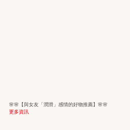
🌸🌸【與女友「潤滑」感情的好物推薦】🌸🌸
更多資訊