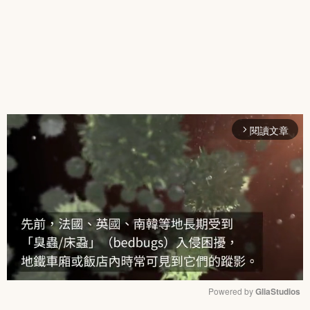
閱讀文章
arrow_forward_ios
Powered by 
GliaStudios