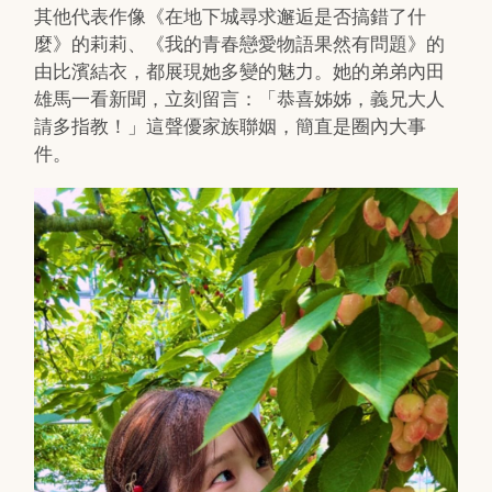
其他代表作像《在地下城尋求邂逅是否搞錯了什
麼》的莉莉、《我的青春戀愛物語果然有問題》的
由比濱結衣，都展現她多變的魅力。她的弟弟內田
雄馬一看新聞，立刻留言：「恭喜姊姊，義兄大人
請多指教！」這聲優家族聯姻，簡直是圈內大事
件。