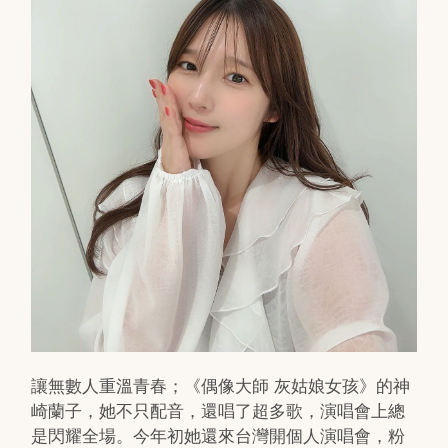
讓無數人重溫青春；《偶像大師 灰姑娘女孩》的神
崎蘭子，她不只配音，還唱了超多歌，演唱會上總
是閃耀全場。今年初她還來台灣開個人演唱會，粉