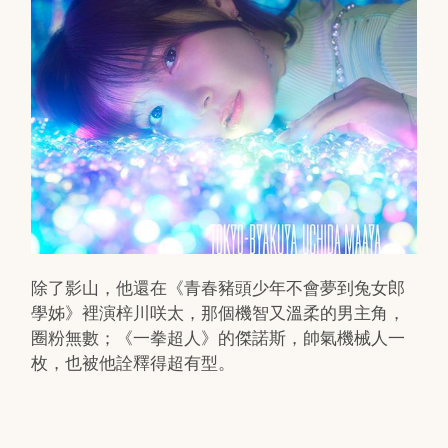
除了影山，他還在《青春豬頭少年不會夢到兔女郎
學姊》裡演梓川咲太，那個機智又溫柔的男主角，
圈粉無數；《一拳超人》的傑諾斯，帥氣機械人一
枚，也被他詮釋得超有型。