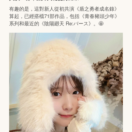
有趣的是，這對新人從初共演《盾之勇者成名錄》
算起，已經搭檔71部作品，包括《青春豬頭少年》
系列和最近的《陰陽廻天 Re:バース》。🤩