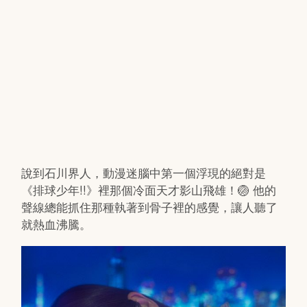
說到石川界人，動漫迷腦中第一個浮現的絕對是
《排球少年!!》裡那個冷面天才影山飛雄！🏐 他的
聲線總能抓住那種執著到骨子裡的感覺，讓人聽了
就熱血沸騰。