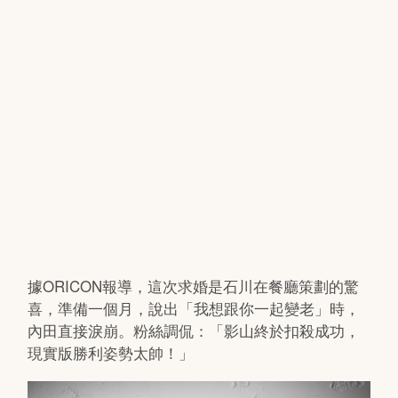
據ORICON報導，這次求婚是石川在餐廳策劃的驚
喜，準備一個月，說出「我想跟你一起變老」時，
內田直接淚崩。粉絲調侃：「影山終於扣殺成功，
現實版勝利姿勢太帥！」