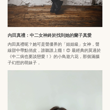
內田真禮：中二女神終於找到她的蘭子真愛
內田真禮呢？她可是聲優界的「姐姐級」女神，聲
線甜中帶點俏皮，誰聽誰上癮！😍 最經典的莫過於
《中二病也要談戀愛！》的小鳥遊六花，那個滿腦
子幻想的萌妹子，