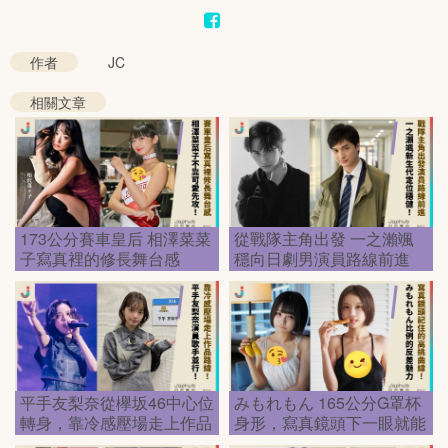
Mute
作者
JC
相關文章
173公分賽車皇后 相澤菜菜
從戰隊主角出發 一之瀨颯
子寫真裡的修長舞台感
穩向日劇男演員路線前進
平手友梨奈從欅坂46中心位
みもれもん 165公分G罩杯
轉身，靠冷感壓場走上作品
身形，寫真鏡頭下一眼就能
路線
記住的高挑曲線