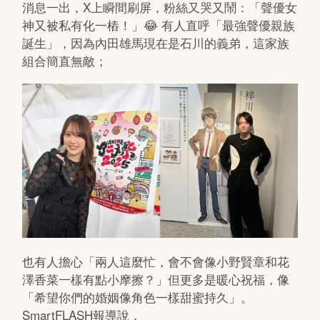
消息一出，X上瞬間刷屏，粉絲又哭又鬧：「聲優女
神又被私有化一樁！」😂 有人直呼「最強聲優親族
誕生」，因為內田雄馬現在是石川的義弟，這家族
組合簡直無敵；
也有人擔心「兩人這麼忙，會不會像小野賢章和花
澤香菜一樣有點小摩擦？」但更多是暖心祝福，像
「希望你們的婚姻像角色一樣甜蜜持久」。
SmartFLASH報導說，