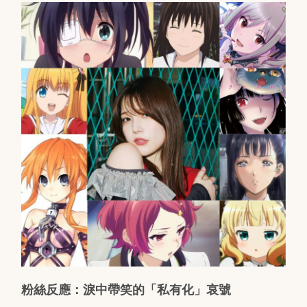
粉絲反應：淚中帶笑的「私有化」哀號