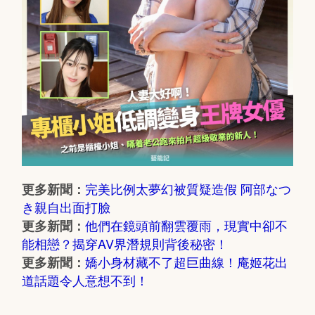
完美比例太夢幻被質疑造假 阿部なつ
更多新聞：
き親自出面打臉
他們在鏡頭前翻雲覆雨，現實中卻不
更多新聞：
能相戀？揭穿AV界潛規則背後秘密！
嬌小身材藏不了超巨曲線！庵姬花出
更多新聞：
道話題令人意想不到！