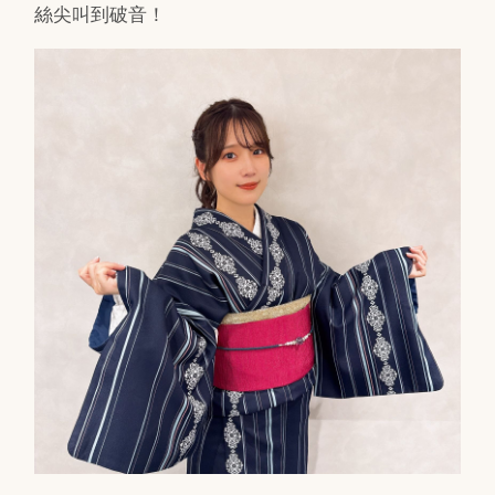
絲尖叫到破音！