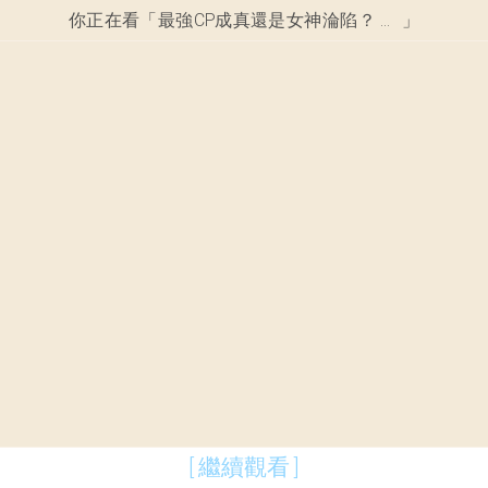
你正在看「
最強CP成真還是女神淪陷？ 內田真禮石川界人結婚內幕！
」
[ 繼續觀看 ]