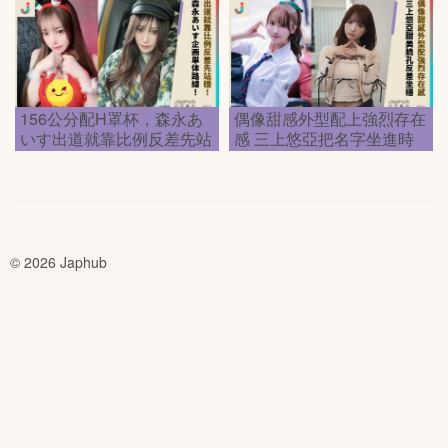
156公分配H罩杯，森永あ
偶像甜感外型配上強烈存在
いす出道就靠比例反差先站
感 三上悠亞把名字坐進時
穩
代
© 2026 Japhub