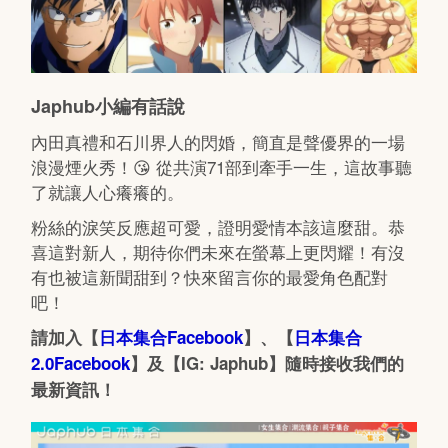
Japhub小編有話說
內田真禮和石川界人的閃婚，簡直是聲優界的一場
浪漫煙火秀！😘 從共演71部到牽手一生，這故事聽
了就讓人心癢癢的。
粉絲的淚笑反應超可愛，證明愛情本該這麼甜。恭
喜這對新人，期待你們未來在螢幕上更閃耀！有沒
有也被這新聞甜到？快來留言你的最愛角色配對
吧！
請加入【
日本集合Facebook
】、【
日本集合
2.0Facebook
】及【IG: Japhub】隨時接收我們的
最新資訊！