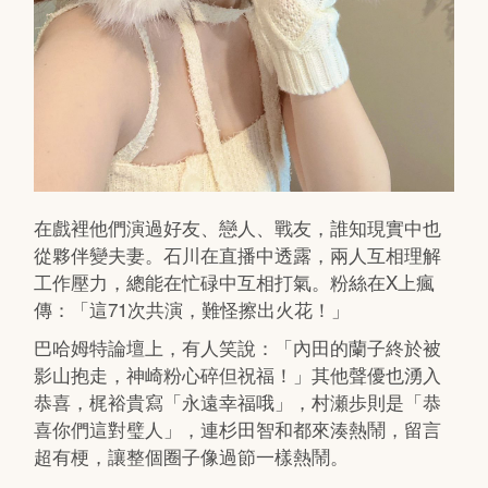
在戲裡他們演過好友、戀人、戰友，誰知現實中也
從夥伴變夫妻。石川在直播中透露，兩人互相理解
工作壓力，總能在忙碌中互相打氣。粉絲在X上瘋
傳：「這71次共演，難怪擦出火花！」
巴哈姆特論壇上，有人笑說：「內田的蘭子終於被
影山抱走，神崎粉心碎但祝福！」其他聲優也湧入
恭喜，梶裕貴寫「永遠幸福哦」，村瀬歩則是「恭
喜你們這對璧人」，連杉田智和都來湊熱鬧，留言
超有梗，讓整個圈子像過節一樣熱鬧。