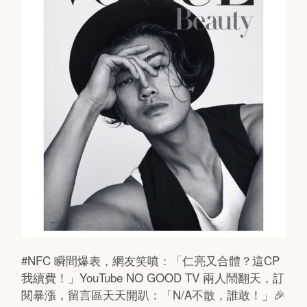
#NFC 瞬間爆表，網友笑噴：「仁亮又合體？這CP
我續費！」YouTube NO GOOD TV 兩人鬧翻天，訂
閱暴漲，留言區天天開趴：「N/A不散，誰敢！」🎉