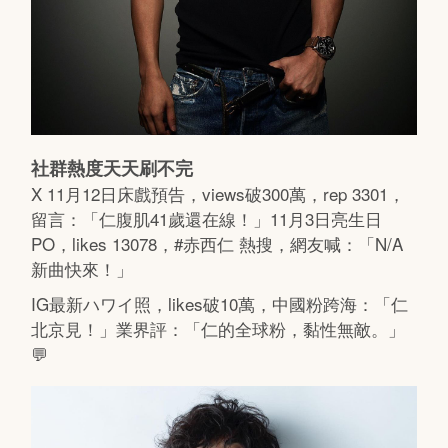
社群熱度天天刷不完
X 11月12日床戲預告，views破300萬，rep 3301，
留言：「仁腹肌41歲還在線！」11月3日亮生日
PO，likes 13078，#赤西仁 熱搜，網友喊：「N/A
新曲快來！」
IG最新ハワイ照，likes破10萬，中國粉跨海：「仁
北京見！」業界評：「仁的全球粉，黏性無敵。」
💬