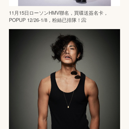
11月15日ローソンHMV聯名，買碟送簽名卡，
POPUP 12/26-1/8，粉絲已排隊！📀