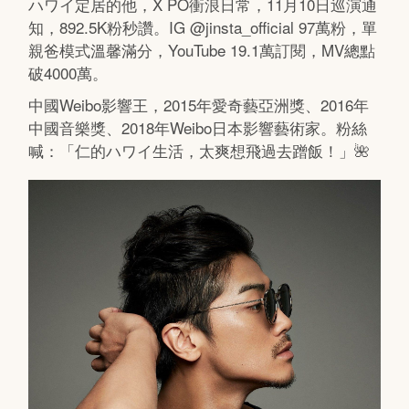
ハワイ定居的他，X PO衝浪日常，11月10日巡演通
知，892.5K粉秒讚。IG @jinsta_official 97萬粉，單
親爸模式溫馨滿分，YouTube 19.1萬訂閱，MV總點
破4000萬。
中國Weibo影響王，2015年愛奇藝亞洲獎、2016年
中國音樂獎、2018年Weibo日本影響藝術家。粉絲
喊：「仁的ハワイ生活，太爽想飛過去蹭飯！」🌺