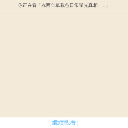
你正在看「
赤西仁單親爸日常曝光真相！ REDWEST巡演門票秒殺！
」
[ 繼續觀看 ]