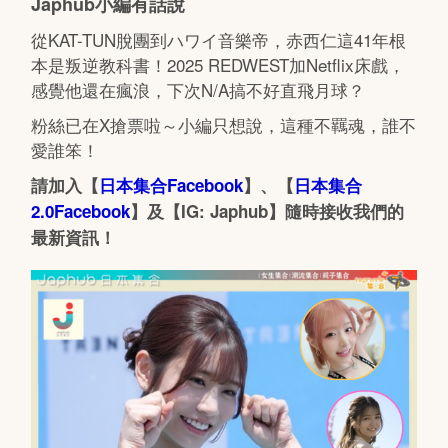
Japhub小編有話說
從KAT-TUN脫團到ハワイ音樂帝，赤西仁這41年根
本是叛逆教科書！2025 REDWEST加Netflix床戲，
感覺他還在瘋浪，下次N/A搞不好直飛月球？
粉絲已在X搶票啦～小編只想說，這種不羈魂，誰不
愛誰笨！
請加入【
日本集合Facebook
】、【
日本集合
2.0Facebook
】及【IG: Japhub】隨時接收我們的
最新資訊！