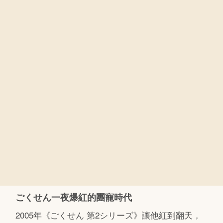
ごくせん一夜爆紅的團寵時代
2005年《ごくせん 第2シリーズ》讓他紅到翻天，