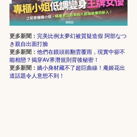
完美比例太夢幻被質疑造假 阿部なつ
更多新聞：
き親自出面打臉
他們在鏡頭前翻雲覆雨，現實中卻不
更多新聞：
能相戀？揭穿AV界潛規則背後秘密！
嬌小身材藏不了超巨曲線！庵姬花出
更多新聞：
道話題令人意想不到！