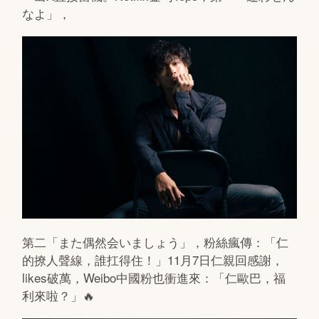
なよ」，
第二「また偶然会いましょう」，粉絲瘋傳：「仁
的撩人聲線，誰扛得住！」11月7日仁親回感謝，
likes破萬，Weibo中國粉也衝進來：「仁歐巴，福
利來啦？」🔥