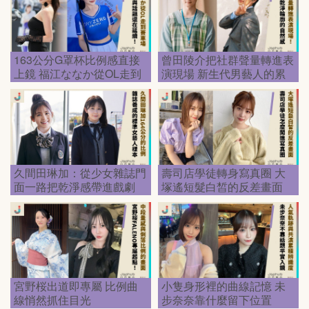
163公分G罩杯比例感直接
曾田陵介把社群聲量轉進表
上鏡 福江ななか從OL走到
演現場 新生代男藝人的累
賽車現場
積步調
久間田琳加：從少女雜誌門
壽司店學徒轉身寫真圈 大
面一路把乾淨感帶進戲劇
塚遙短髮白皙的反差畫面
宮野桜出道即專屬 比例曲
小隻身形裡的曲線記憶 未
線悄然抓住目光
步奈奈靠什麼留下位置