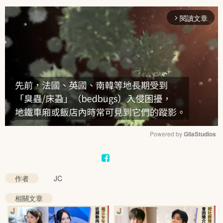
閱讀文章
arrow_forward_ios
Powered by 
GliaStudios
Mute
作者
JC
相關文章