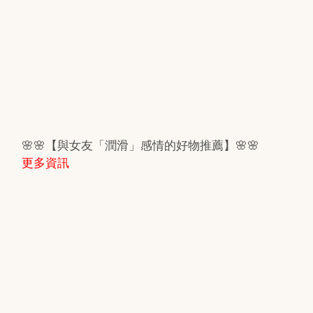
🌸🌸【與女友「潤滑」感情的好物推薦】🌸🌸
更多資訊