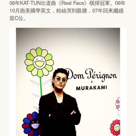
06年KAT-TUN出道曲《Real Face》橫掃冠軍。06年
10月跑美國學英文，粉絲哭到眼腫，07年回來繼續
當C位。