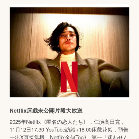
Netflix床戲未公開片段大放送
2025年Netflix《匿名の恋人たち》，仁演高田寬，
11月12日17:30 YouTube訪談+18:00床戲花絮，預告
一出X直接當機。Netflix金句Top3，第一「迷わせん