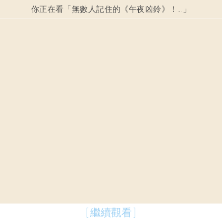
你正在看「
無數人記住的《午夜凶鈴》！ 鈴木光司病逝享年68歲！
」
[ 繼續觀看 ]