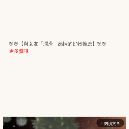
🌸🌸【與女友「潤滑」感情的好物推薦】🌸🌸
更多資訊
閱讀文章
arrow_forward_ios