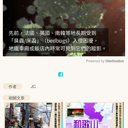
Powered by 
GliaStudios
Mute
作者
JC
相關文章