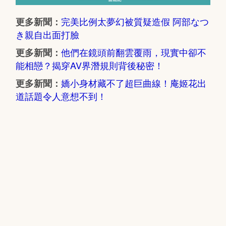
完美比例太夢幻被質疑造假 阿部なつ
更多新聞：
き親自出面打臉
他們在鏡頭前翻雲覆雨，現實中卻不
更多新聞：
能相戀？揭穿AV界潛規則背後秘密！
嬌小身材藏不了超巨曲線！庵姬花出
更多新聞：
道話題令人意想不到！