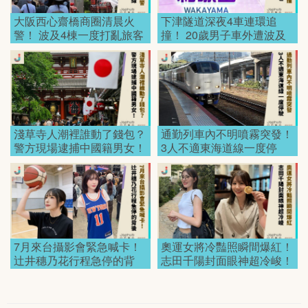
大阪西心齋橋商圈清晨火
下津隧道深夜4車連環追
警！ 波及4棟一度打亂旅客
撞！ 20歲男子車外遭波及
動線！
身亡！
淺草寺人潮裡誰動了錢包？
通勤列車內不明噴霧突發！
警方現場逮捕中國籍男女！
3人不適東海道線一度停
駛！
7月來台攝影會緊急喊卡！
奧運女將冷豔照瞬間爆紅！
辻井穗乃花行程急停的背
志田千陽封面眼神超冷峻！
後！