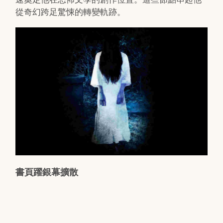
從奇幻跨足驚悚的轉變軌跡。
書頁躍銀幕擴散