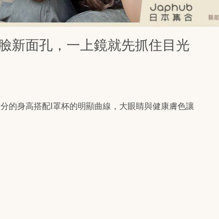
罩杯小臉新面孔，一上鏡就先抓住目光
公分的身高搭配I罩杯的明顯曲線，大眼睛與健康膚色讓