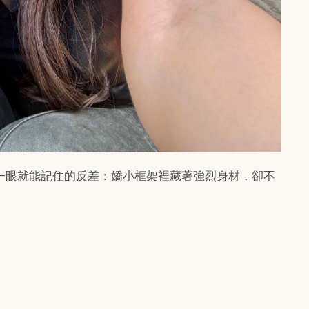
一眼就能記住的反差：嬌小框架裡藏著強烈身材，卻不