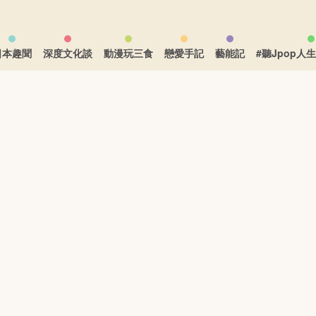
日本趣聞
深度文化談
動漫玩三食
戀愛手記
藝能記
#聽Jpop人