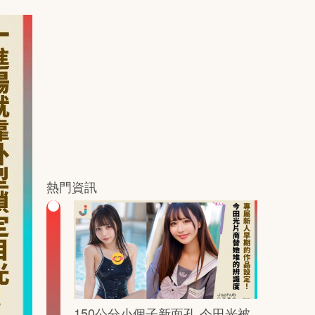
熱門資訊
150公分小個子新面孔 今田光被