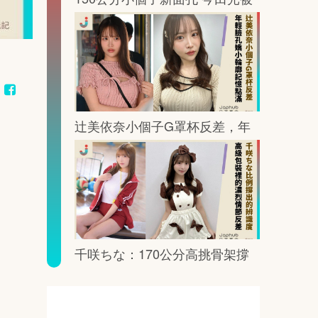
鏡頭這樣放大記憶點
辻美依奈小個子G罩杯反差，年
輕臉孔裡藏著一眼就記住的曲線
千咲ちな：170公分高挑骨架撐
出G罩杯的鏡頭重量