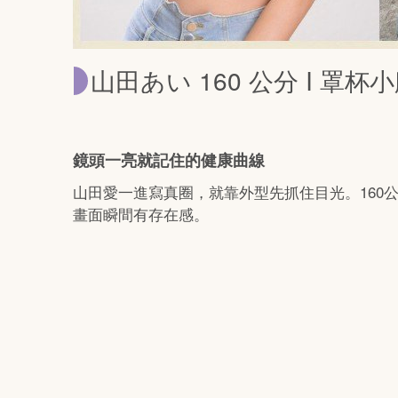
山田あい 160 公分 I 
鏡頭一亮就記住的健康曲線
山田愛一進寫真圈，就靠外型先抓住目光。160
畫面瞬間有存在感。