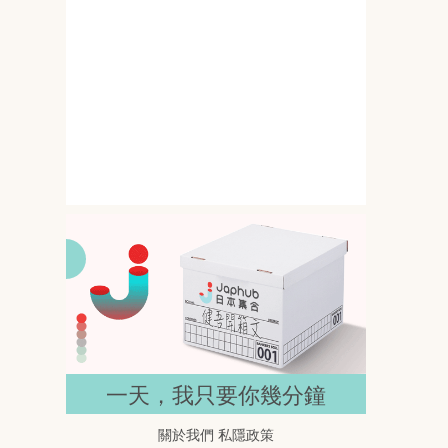
145公分撞上G罩杯 岸みゆ的比
例差一開鏡就搶位
春野ゆこ 158公分遇上I罩杯 比例
反差直接抓住目光
一天，我只要你幾分鐘
關於我們
私隱政策