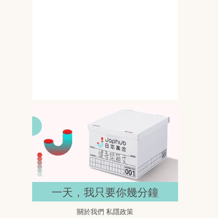
145公分撞上G罩杯 岸みゆ的比
例差一開鏡就搶位
春野ゆこ 158公分遇上I罩杯 比例
反差直接抓住目光
一天，我只要你幾分鐘
關於我們
私隱政策