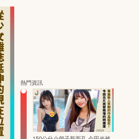
熱門資訊
150公分小個子新面孔 今田光被