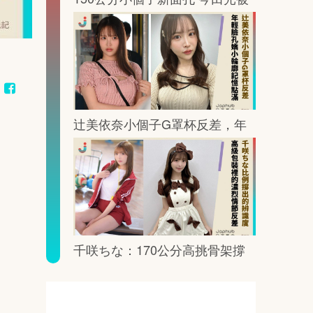
鏡頭這樣放大記憶點
辻美依奈小個子G罩杯反差，年
輕臉孔裡藏著一眼就記住的曲線
千咲ちな：170公分高挑骨架撐
出G罩杯的鏡頭重量