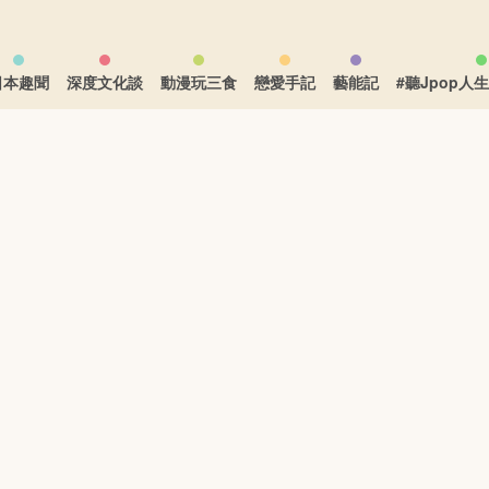
日本趣聞
深度文化談
動漫玩三食
戀愛手記
藝能記
#聽Jpop人