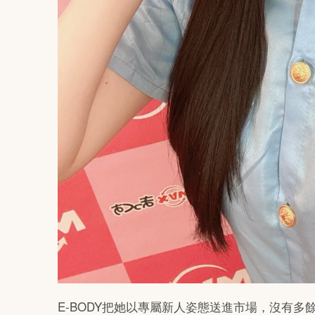
E-BODY把她以專屬新人姿態送進市場，沒有