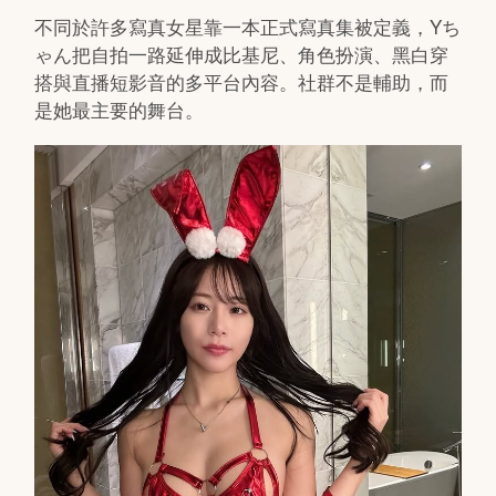
不同於許多寫真女星靠一本正式寫真集被定義，Yち
ゃん把自拍一路延伸成比基尼、角色扮演、黑白穿
搭與直播短影音的多平台內容。社群不是輔助，而
是她最主要的舞台。