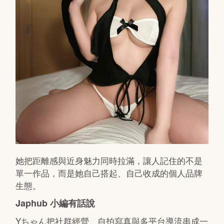
她把距離感與近身魅力同時拉滿，讓人記住的不是
單一作品，而是她自己搭起、自己收成的個人品牌
生態。
Japhub 小編有話說
Yちゃん把社群經營、自拍寫真與多平台導流串成一