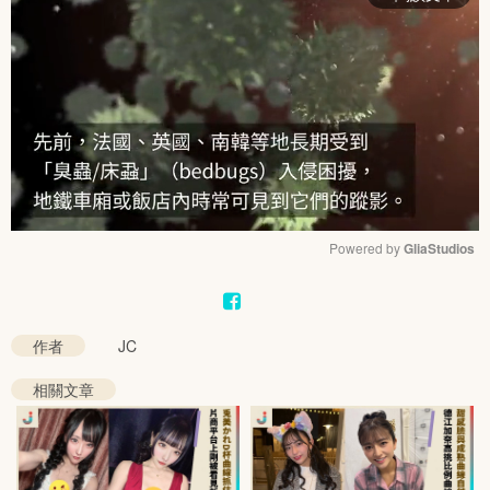
Powered by 
GliaStudios
Mute
作者
JC
相關文章