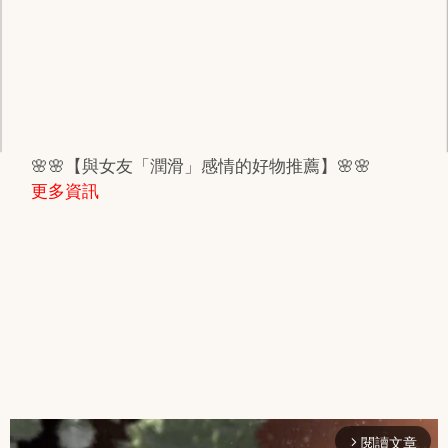
🌸🌸【與女友「潤滑」感情的好物推薦】🌸🌸
更多資訊
閱讀文章
arrow_forward_ios