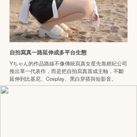
自拍寫真一路延伸成多平台生態
Yちゃん的作品路線不像傳統寫真女星先靠經紀公司
推出單一代表作，而是把自拍寫真當成主軸，不斷
延伸到比基尼、Cosplay、黑白穿搭與短影音。