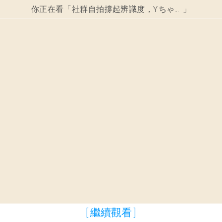
你正在看「
社群自拍撐起辨識度，Yちゃん把寫真做成個人品牌
」
[ 繼續觀看 ]