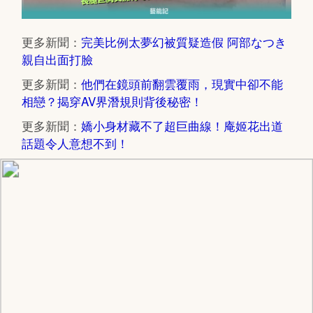
更多新聞：
完美比例太夢幻被質疑造假 阿部なつき
親自出面打臉
更多新聞：
他們在鏡頭前翻雲覆雨，現實中卻不能
相戀？揭穿AV界潛規則背後秘密！
更多新聞：
嬌小身材藏不了超巨曲線！庵姬花出道
話題令人意想不到！