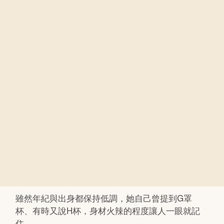
雖然年紀與出身都保持低調，她自己曾提到G罩
杯、有時又說H杯，身材火辣的程度讓人一眼就記
住。