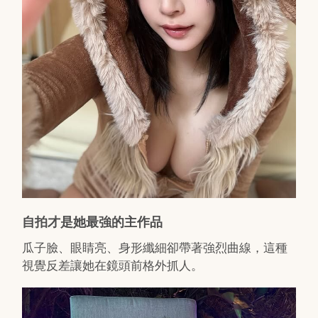
自拍才是她最強的主作品
瓜子臉、眼睛亮、身形纖細卻帶著強烈曲線，這種
視覺反差讓她在鏡頭前格外抓人。