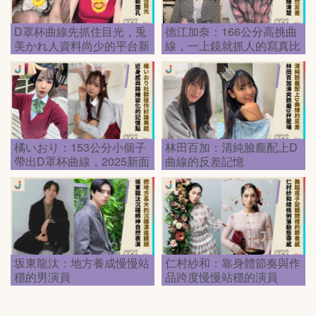
D罩杯曲線先抓住目光，兎
德江加奈：166公分高挑曲
美かれ人資料尚少的平台新
線，一上鏡就抓人的寫真比
面孔
例
橘いおり：153公分小個子
林田百加：清純臉龐配上D
帶出D罩杯曲線，2025新面
曲線的反差記憶
孔第一眼就記住
坂東龍汰：地方養成慢慢站
仁村紗和：靠身體節奏與作
穩的男演員
品跨度慢慢站穩的演員