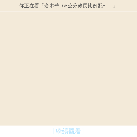
你正在看「
倉木華168公分修長比例配E罩杯曲線 5月底新人出道第一眼就抓鏡頭
」
[ 繼續觀看 ]