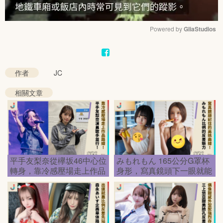
Powered by 
GliaStudios
Mute
作者
JC
相關文章
平手友梨奈從欅坂46中心位
みもれもん 165公分G罩杯
轉身，靠冷感壓場走上作品
身形，寫真鏡頭下一眼就能
路線
記住的高挑曲線