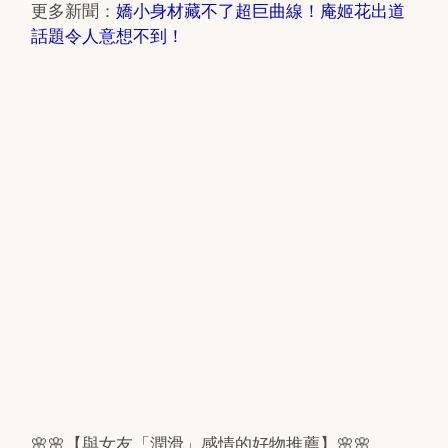
更多新聞：
嬌小身材藏不了超巨曲線！庵姬花出道
話題令人意想不到！
🌸🌸【與女友「潤滑」感情的好物推薦】🌸🌸