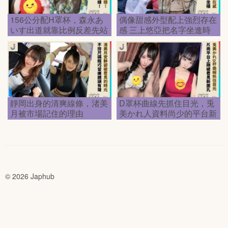
156公分配H罩杯，森永あ
偶像甜感外型配上強烈存在
いす出道就靠比例反差先站
感 三上悠亞把名字坐進時
穩
代
靜岡出身的清爽線條，渚美
D罩杯曲線先抓住目光，兎
月被市場記住的理由
美かれ人資料尚少的平台新
面孔
© 2026 Japhub