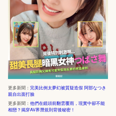
更多新聞：
完美比例太夢幻被質疑造假 阿部なつき
親自出面打臉
更多新聞：
他們在鏡頭前翻雲覆雨，現實中卻不能
相戀？揭穿AV界潛規則背後秘密！