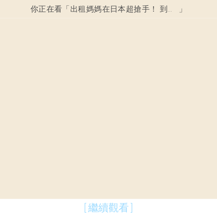
你正在看「
出租媽媽在日本超搶手！ 到底她們一天要做什麼？
」
[ 繼續觀看 ]