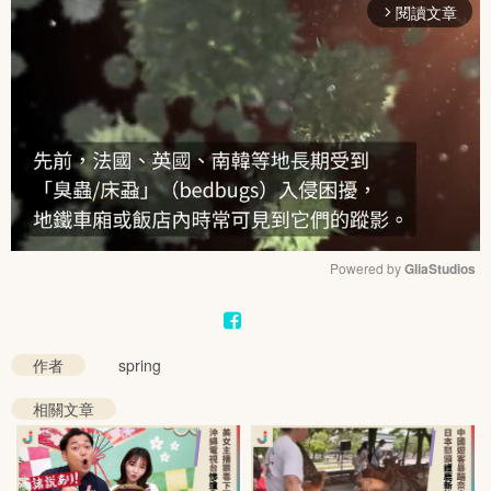
閱讀文章
arrow_forward_ios
Powered by 
GliaStudios
Mute
作者
spring
相關文章