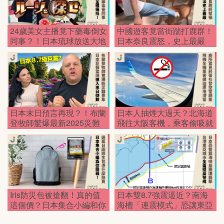
24歲美女主播竟下藥毒倒女
中國遊客竟當街踹打鹿群！
同事？！日本琉球放送大地
日本奈良震怒，史上最嚴
震，震驚全國！
「護鹿新法」強勢上路！
日本末日預言再現？！布蘭
日本人抽煙大過天？北海道
登牧師驚爆最新2025災難
飛往大阪客機，乘客偷吸就
景象，日本將裂成兩半！
害全體滯留！
Iris防災包被搶翻！真的值
日本雙8.7強震逼近？南海
這個價？日本集合小編和你
海槽「連震模式」恐讓東亞
開箱！
大亂！