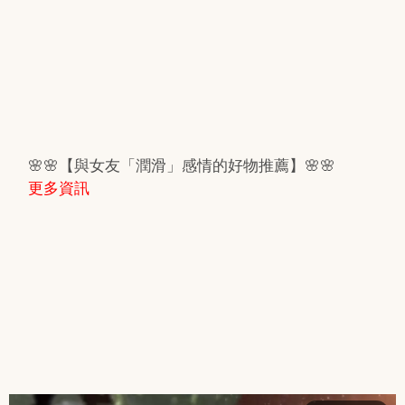
🌸🌸【與女友「潤滑」感情的好物推薦】🌸🌸
更多資訊