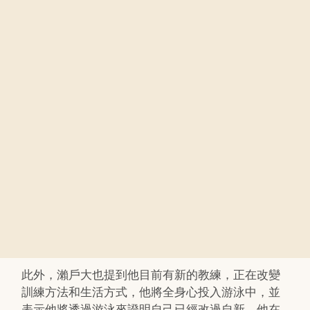
此外，瀨戶大也提到他目前有新的教練，正在改變
訓練方法和生活方式，他將全身心投入游泳中，並
表示他將透過游泳來證明自己已經改過自新。他在