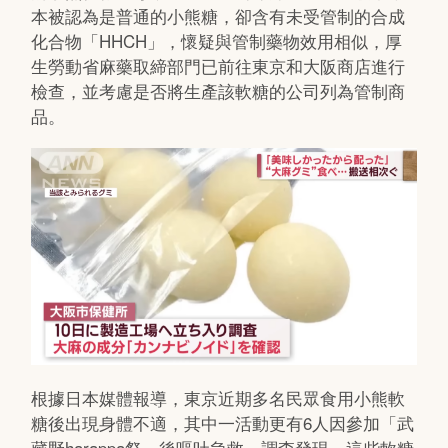
本被認為是普通的小熊糖，卻含有未受管制的合成
化合物「HHCH」，懷疑與管制藥物效用相似，厚
生勞動省麻藥取締部門已前往東京和大阪商店進行
檢查，並考慮是否將生產該軟糖的公司列為管制商
品。
根據日本媒體報導，東京近期多名民眾食用小熊軟
糖後出現身體不適，其中一活動更有6人因參加「武
藏野harappa祭」後嘔吐急救。調查發現，這些軟糖