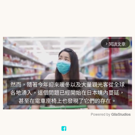
閱讀文章
arrow_forward_ios
Powered by 
GliaStudios
Mute