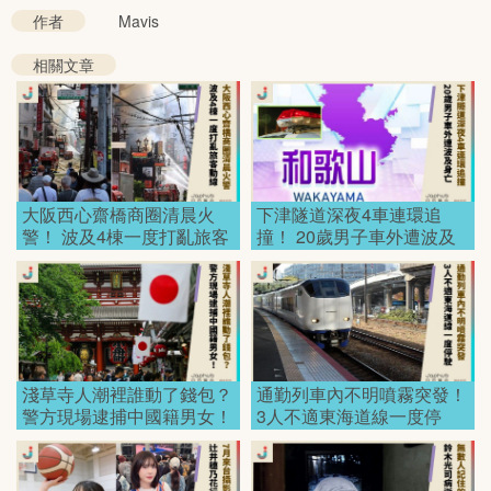
作者
Mavis
相關文章
大阪西心齋橋商圈清晨火
下津隧道深夜4車連環追
警！ 波及4棟一度打亂旅客
撞！ 20歲男子車外遭波及
動線！
身亡！
淺草寺人潮裡誰動了錢包？
通勤列車內不明噴霧突發！
警方現場逮捕中國籍男女！
3人不適東海道線一度停
駛！