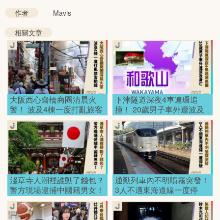
作者
Mavis
相關文章
大阪西心齋橋商圈清晨火
下津隧道深夜4車連環追
警！ 波及4棟一度打亂旅客
撞！ 20歲男子車外遭波及
動線！
身亡！
淺草寺人潮裡誰動了錢包？
通勤列車內不明噴霧突發！
警方現場逮捕中國籍男女！
3人不適東海道線一度停
駛！