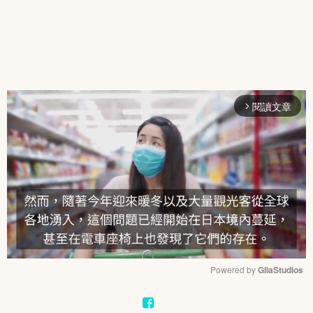
閱讀文章
arrow_forward_ios
Powered by 
GliaStudios
Mute