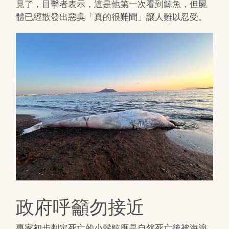
見了，目擊者表示，這是他第一次看到鯨魚，但屍
體已經散發出惡臭「真的很難聞」讓人難以忍受。
政府呼籲勿接近
專家初步判定死亡的小鬚鯨應是自然死亡後被海浪