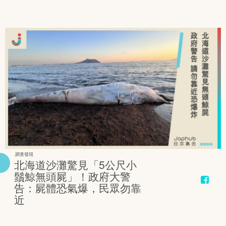
調查發現
北海道沙灘驚見「5公尺小
鬚鯨無頭屍」！政府大警
告：屍體恐氣爆，民眾勿靠
近