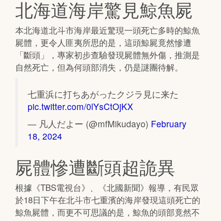
北海道海岸驚見鯨魚屍
本北海道北斗市海岸最近驚現一頭死亡多時的鯨魚
屍體，更令人匪夷所思的是，這頭鯨屍竟然慘遭
「斷頭」，專家初步查驗發現屍體無外傷，推測是
自然死亡，但為何頭部消失，仍是謎團待解。
七重浜に打ちあがったクジラ見に来た
pic.twitter.com/0lYsCtOjKX
— 凡人だよー (@mfMikudayo)
February
18, 2024
屍體慘遭斷頭超詭異
根據《TBS電視台》、《北國新聞》報導，有民眾
於18日下午在北斗市七重濱的海岸發現這頭死亡的
鯨魚屍體，而更不可思議的是，鯨魚的頭部竟然不