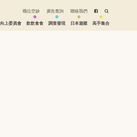
職位空缺
廣告查詢
聯絡我們
生向上委員會
飲飲食食
調查發現
日本遊蹤
高手集合