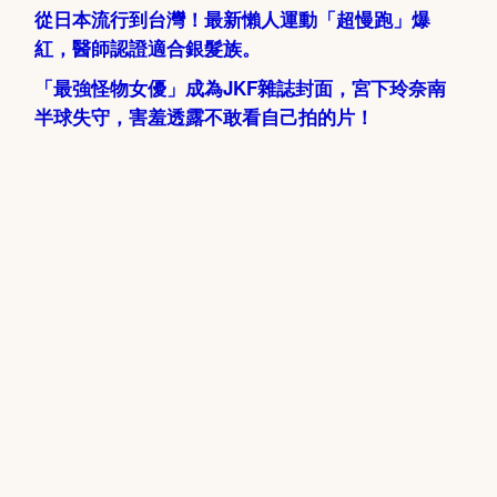
從日本流行到台灣！最新懶人運動「超慢跑」爆
紅，醫師認證適合銀髮族。
「最強怪物女優」成為JKF雜誌封面，宮下玲奈南
半球失守，害羞透露不敢看自己拍的片！