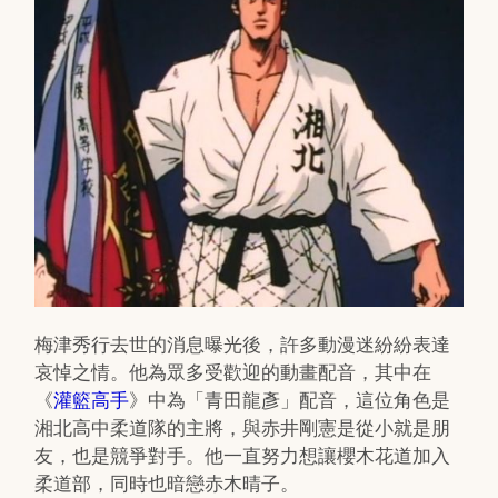
梅津秀行去世的消息曝光後，許多動漫迷紛紛表達
哀悼之情。他為眾多受歡迎的動畫配音，其中在
《
灌籃高手
》中為「青田龍彥」配音，這位角色是
湘北高中柔道隊的主將，與赤井剛憲是從小就是朋
友，也是競爭對手。他一直努力想讓櫻木花道加入
柔道部，同時也暗戀赤木晴子。