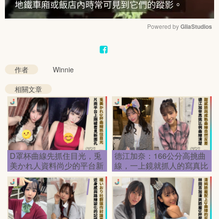
Powered by 
GliaStudios
Mute
作者
Winnie
相關文章
D罩杯曲線先抓住目光，兎
德江加奈：166公分高挑曲
美かれ人資料尚少的平台新
線，一上鏡就抓人的寫真比
面孔
例