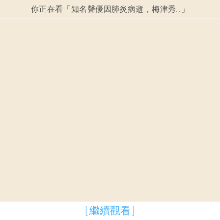
你正在看「
知名聲優因肺炎病逝，梅津秀行享年68歲！生前曾為《灌籃高手》、《忍者龜》等作品配音。
」
[ 繼續觀看 ]