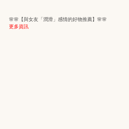
🌸🌸【與女友「潤滑」感情的好物推薦】🌸🌸
更多資訊