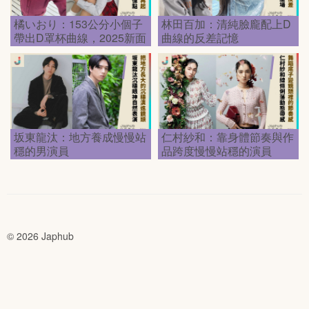
橘いおり：153公分小個子
林田百加：清純臉龐配上D
帶出D罩杯曲線，2025新面
曲線的反差記憶
孔第一眼就記住
坂東龍汰：地方養成慢慢站
仁村紗和：靠身體節奏與作
穩的男演員
品跨度慢慢站穩的演員
© 2026 Japhub