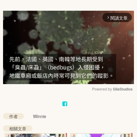
閱讀文章
arrow_forward_ios
Powered by 
GliaStudios
Mute
作者
Winnie
相關文章