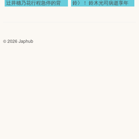
辻井穗乃花行程急停的背
鈴》！ 鈴木光司病逝享年
後！
68歲！
© 2026 Japhub