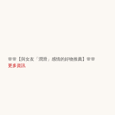
🌸🌸【與女友「潤滑」感情的好物推薦】🌸🌸
更多資訊