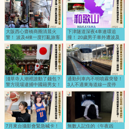
大阪西心齋橋商圈清晨火
下津隧道深夜4車連環追
警！ 波及4棟一度打亂旅客
撞！ 20歲男子車外遭波及
動線！
身亡！
淺草寺人潮裡誰動了錢包？
通勤列車內不明噴霧突發！
警方現場逮捕中國籍男女！
3人不適東海道線一度停
駛！
7月來台攝影會緊急喊卡！
無數人記住的《午夜凶