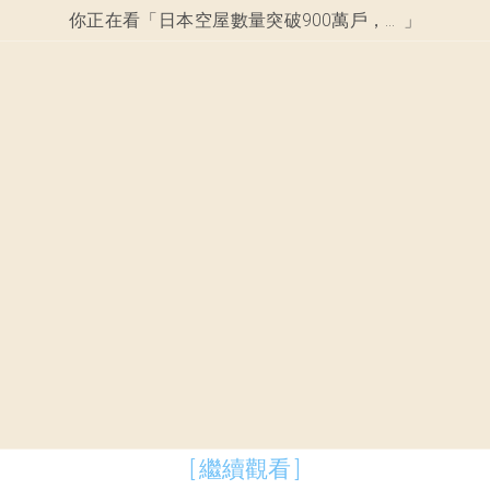
你正在看「
日本空屋數量突破900萬戶，低至一萬美元吸引海外買家，但專家警告2大風險 ，投資風險需謹慎評估。
」
[ 繼續觀看 ]