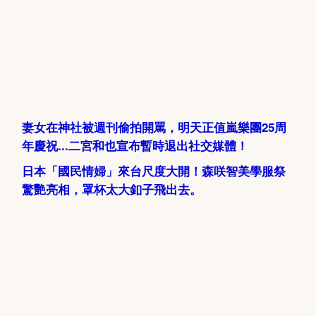
妻女在神社被週刊偷拍開罵，明天正值嵐樂團25周
年慶祝...二宮和也宣布暫時退出社交媒體！
日本「國民情婦」來台尺度大開！森咲智美學服祭
驚艷亮相，罩杯太大釦子飛出去。