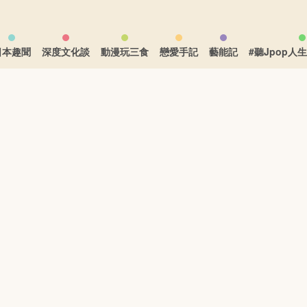
日本趣聞
深度文化談
動漫玩三食
戀愛手記
藝能記
#聽Jpop人