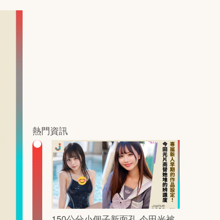
熱門資訊
150公分小個子新面孔 今田光被