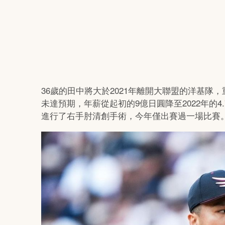
36歲的田中將大於2021年離開大聯盟的洋基
未達預期，年薪從起初的9億日圓降至2022年的4.
進行了右手肘清創手術，今年僅出賽過一場比賽