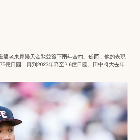
隊，重返老東家樂天金鷲並簽下兩年合約。然而，他的表現
75億日圓，再到2023年降至2.6億日圓。田中將大去年
。