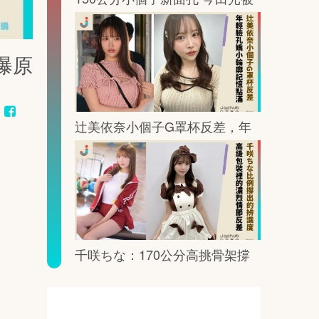
鏡頭這樣放大記憶點
曝原
辻美依奈小個子G罩杯反差，年
輕臉孔裡藏著一眼就記住的曲線
千咲ちな：170公分高挑骨架撐
出G罩杯的鏡頭重量