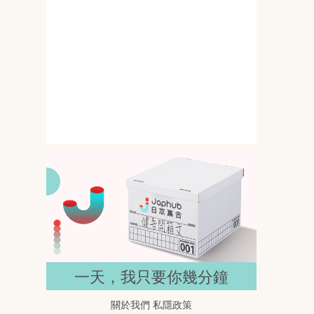
145公分撞上G罩杯 岸みゆ的比
例差一開鏡就搶位
春野ゆこ 158公分遇上I罩杯 比例
反差直接抓住目光
一天，我只要你幾分鐘
關於我們
私隱政策