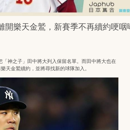
離開樂天金鷲，新賽季不再續約哽咽
會把「神之子」田中將大列入保留名單。而田中將大也在
不與樂天金鷲續約，並將尋找新的球隊加入。