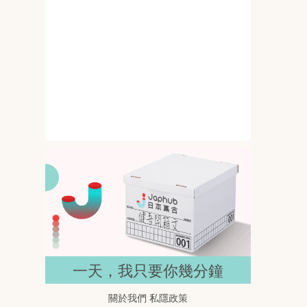
145公分撞上G罩杯 岸みゆ的比
例差一開鏡就搶位
春野ゆこ 158公分遇上I罩杯 比例
反差直接抓住目光
一天，我只要你幾分鐘
關於我們
私隱政策