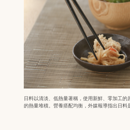
日料以清淡、低熱量著稱，使用新鮮、零加工的
的熱量堆積。營養搭配均衡，外媒報導指出日料是