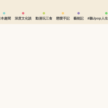
日本趣聞
深度文化談
動漫玩三食
戀愛手記
藝能記
#聽Jpop人