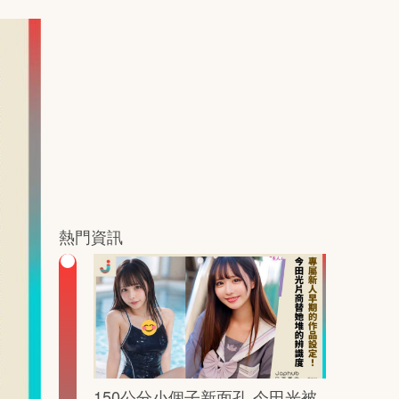
熱門資訊
150公分小個子新面孔 今田光被