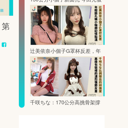
鏡頭這樣放大記憶點
，第
辻美依奈小個子G罩杯反差，年
輕臉孔裡藏著一眼就記住的曲線
千咲ちな：170公分高挑骨架撐
出G罩杯的鏡頭重量